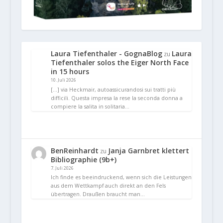
Laura Tiefenthaler - GognaBlog
Laura
zu
Tiefenthaler solos the Eiger North Face
in 15 hours
10. Juli 2026
[…] via Heckmair, autoassicurandosi sui tratti più
difficili. Questa impresa la rese la seconda donna a
compiere la salita in solitaria…
BenReinhardt
Janja Garnbret klettert
zu
Bibliographie (9b+)
7. Juli 2026
Ich finde es beeindruckend, wenn sich die Leistungen
aus dem Wettkampf auch direkt an den Fels
übertragen. Draußen braucht man…