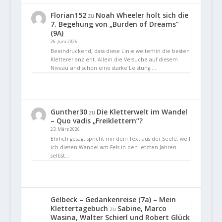
Florian152
Noah Wheeler holt sich die
zu
7. Begehung von „Burden of Dreams“
(9A)
26. Juni 2026
Beeindruckend, dass diese Linie weiterhin die besten
Kletterer anzieht. Allein die Versuche auf diesem
Niveau sind schon eine starke Leistung.…
Gunther30
Die Kletterwelt im Wandel
zu
– Quo vadis „Freiklettern“?
23. März 2026
Ehrlich gesagt spricht mir dein Text aus der Seele, weil
ich diesen Wandel am Fels in den letzten Jahren
selbst…
Gelbeck – Gedankenreise (7a) – Mein
Klettertagebuch
Sabine, Marco
zu
Wasina, Walter Schierl und Robert Glück