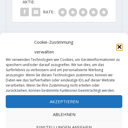
AKTIE:
RATE:
VORHERIGE
NÄCHSTE
Cookie-Zustimmung
verwalten
Celebrate
1st Repetition of
Wir verwenden Technologien wie Cookies, um Geräteinformationen zu
Gravity –
"Eternit" 9a+ by
speichern und/oder darauf zuzugreifen. Wir tun dies, um das
Austrialpin Foto
Alessandro Zeni
Surferlebnis zu verbessern und um personalisierte Werbung
anzuzeigen. Wenn Sie diesen Technologien zustimmen, können wir
Contest
Daten wie das Surfverhalten oder eindeutige IDs auf dieser Website
verarbeiten. Wenn Sie Ihre Zustimmung nicht erteilen oder
zurückziehen, können bestimmte Funktionen beeinträchtigt werden.
ZUSAMMENHÄNGENDE POSTS
AKZEPTIEREN
ABLEHNEN
EINSTELLUNGEN ANSEHEN