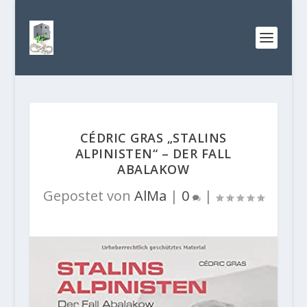
CÉDRIC GRAS „STALINS
ALPINISTEN“ – DER FALL
ABALAKOW
Gepostet von
AlMa
|
0
|