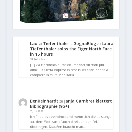
Laura Tiefenthaler - GognaBlog
Laura
zu
Tiefenthaler solos the Eiger North Face
in 15 hours
10. Juli 2026
[…] via Heckmair, autoassicurandosi sui tratti più
difficili. Questa impresa la rese la seconda donna a
compiere la salita in solitaria…
BenReinhardt
Janja Garnbret klettert
zu
Bibliographie (9b+)
7. Juli 2026
Ich finde es beeindruckend, wenn sich die Leistungen
aus dem Wettkampf auch direkt an den Fels
übertragen. Draußen braucht man…