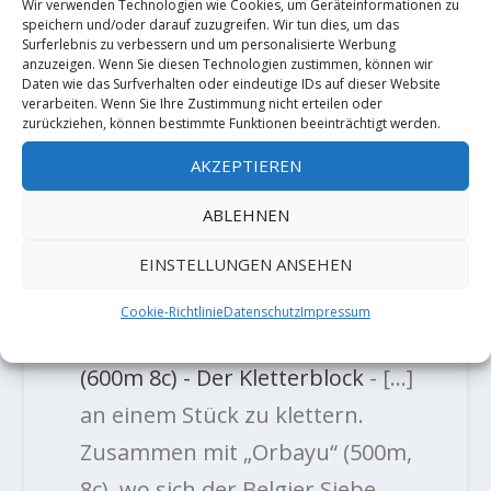
Wir verwenden Technologien wie Cookies, um Geräteinformationen zu
speichern und/oder darauf zuzugreifen. Wir tun dies, um das
Surferlebnis zu verbessern und um personalisierte Werbung
anzuzeigen. Wenn Sie diesen Technologien zustimmen, können wir
Daten wie das Surfverhalten oder eindeutige IDs auf dieser Website
Adam Ondra wiederholt „Meiose“
verarbeiten. Wenn Sie Ihre Zustimmung nicht erteilen oder
9b (9a+)
zurückziehen, können bestimmte Funktionen beeinträchtigt werden.
1. Februar 2018
AKZEPTIEREN
ABLEHNEN
TRACKBACKS/PINGBACKS
EINSTELLUNGEN ANSEHEN
Kico Cerdá, Iker und Eneko Pou mit
Cookie-Richtlinie
Datenschutz
Impressum
Erstbegehung der MSL "Rayu"
(600m 8c) - Der Kletterblock
- […]
an einem Stück zu klettern.
Zusammen mit „Orbayu“ (500m,
8c), wo sich der Belgier Siebe