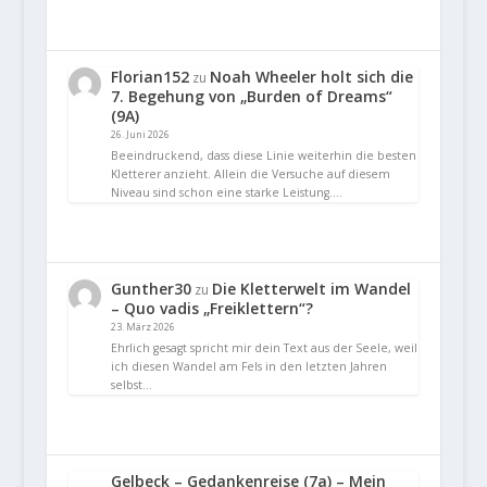
Florian152
Noah Wheeler holt sich die
zu
7. Begehung von „Burden of Dreams“
(9A)
26. Juni 2026
Beeindruckend, dass diese Linie weiterhin die besten
Kletterer anzieht. Allein die Versuche auf diesem
Niveau sind schon eine starke Leistung.…
Gunther30
Die Kletterwelt im Wandel
zu
– Quo vadis „Freiklettern“?
23. März 2026
Ehrlich gesagt spricht mir dein Text aus der Seele, weil
ich diesen Wandel am Fels in den letzten Jahren
selbst…
Gelbeck – Gedankenreise (7a) – Mein