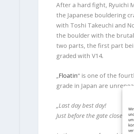
After a hard fight, Ryuichi 
the Japanese bouldering c
with Toshi Takeuchi and No
the boulder with the brutal
two parts, the first part b
graded with V14.
„
Floatin
“ is one of the four
grade in Japan are unrepea
„Last day best day!
Wir
Just before the gate closed, 
und
um 
kön
ver