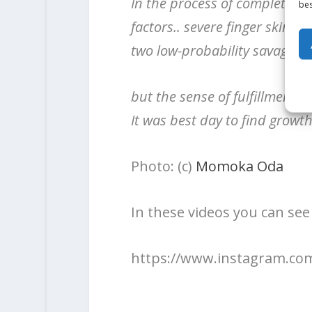
In the process of completion
bes
factors.. severe finger skin 
two low-probability savage cr
but the sense of fulfillment 
It was best day to find growth
Photo: (c)
Momoka Oda
In these videos you can see 
https://www.instagram.co