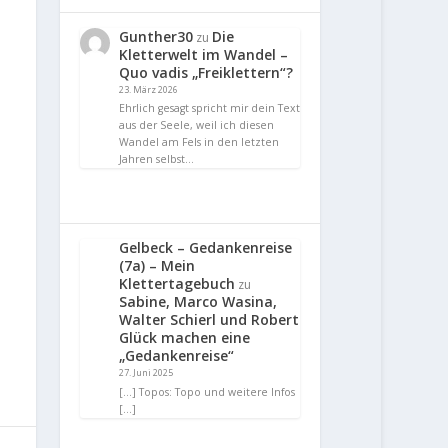
Gunther30
Die
zu
Kletterwelt im Wandel –
Quo vadis „Freiklettern“?
23. März 2026
Ehrlich gesagt spricht mir dein Text
aus der Seele, weil ich diesen
Wandel am Fels in den letzten
Jahren selbst…
Gelbeck – Gedankenreise
(7a) – Mein
Klettertagebuch
zu
Sabine, Marco Wasina,
Walter Schierl und Robert
Glück machen eine
„Gedankenreise“
27. Juni 2025
[…] Topos: Topo und weitere Infos
[…]