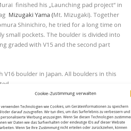
Murai finished his „Launching pad project“ in
rag
Mizugaki Yama (
Mt. Mizugaki). Together
mura Shinichiro, he tried for a long time on
ly small pockets. The boulder is divided into
eing graded with V15 and the second part
th V16 boulder in Japan. All boulders in this
ted.
Cookie-Zustimmung verwalten
 verwenden Technologien wie Cookies, um Geräteinformationen zu speichern
realized my dream “Launch Pad project”!
/oder darauf zuzugreifen. Wir tun dies, um das Surferlebnis zu verbessern und
personalisierte Werbung anzuzeigen. Wenn Sie diesen Technologien zustimme
nen wir Daten wie das Surfverhalten oder eindeutige IDs auf dieser Website
arbeiten. Wenn Sie Ihre Zustimmung nicht erteilen oder zurückziehen, können