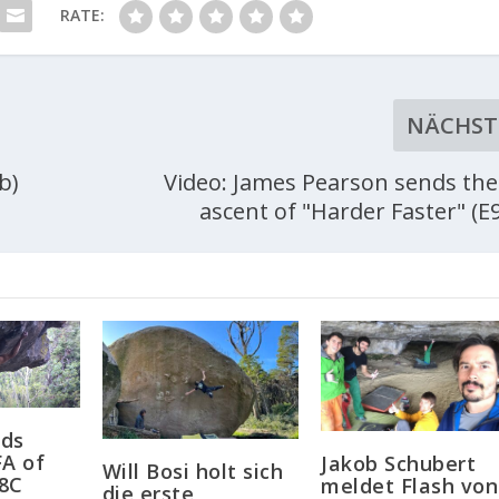
RATE:
NÄCHST
b)
Video: James Pearson sends the
ascent of "Harder Faster" (E9
ods
FA of
Jakob Schubert
Will Bosi holt sich
 8C
meldet Flash von
die erste