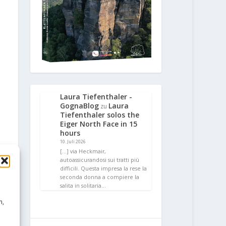
Laura Tiefenthaler -
GognaBlog
Laura
zu
Tiefenthaler solos the
Eiger North Face in 15
hours
10. Juli 2026
[…] via Heckmair,
autoassicurandosi sui tratti più
difficili. Questa impresa la rese la
seconda donna a compiere la
salita in solitaria…
n,