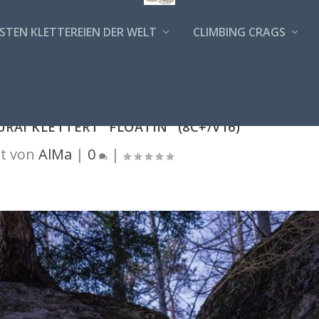
STEN KLETTEREIEN DER WELT
CLIMBING CRAGS
URAI KLETTERT "FLOATIN" (8C+/V16)
t von
AlMa
|
0
|