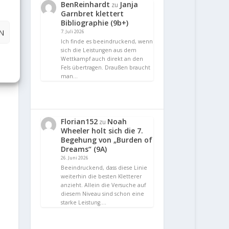
BenReinhardt
Janja
zu
Garnbret klettert
Bibliographie (9b+)
N
7. Juli 2026
Ich finde es beeindruckend, wenn
sich die Leistungen aus dem
Wettkampf auch direkt an den
Fels übertragen. Draußen braucht
man…
Florian152
Noah
zu
Wheeler holt sich die 7.
Begehung von „Burden of
Dreams“ (9A)
26. Juni 2026
Beeindruckend, dass diese Linie
weiterhin die besten Kletterer
anzieht. Allein die Versuche auf
diesem Niveau sind schon eine
starke Leistung.…