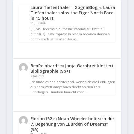
Laura Tiefenthaler - GognaBlog
Laura
zu
Tiefenthaler solos the Eiger North Face
in 15 hours
10. Juli 2026
[…] via Heckmair, autoassicurandosi sui tratti più
difficili. Questa impresa la rese la seconda donna a
compiere la salita in solitaria…
BenReinhardt
Janja Garnbret klettert
zu
Bibliographie (9b+)
7. Juli 2026
Ich finde es beeindruckend, wenn sich die Leistungen
aus dem Wettkampf auch direkt an den Fels
übertragen. Draußen braucht man…
Florian152
Noah Wheeler holt sich die
zu
7. Begehung von „Burden of Dreams“
(9A)