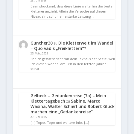
26. Juni 2026
Beeindruckend, dass diese Linie weiterhin die besten
Kletterer anzieht. Allein die Versuche auf diesem
Niveau sind schon eine starke Leistung.…
Gunther30
Die Kletterwelt im Wandel
zu
– Quo vadis „Freiklettern“?
23. März 2026
Ehrlich gesagt spricht mir dein Text aus der Seele, weil
ich diesen Wandel am Fels in den letzten Jahren
selbst…
Gelbeck – Gedankenreise (7a) – Mein
Klettertagebuch
Sabine, Marco
zu
Wasina, Walter Schierl und Robert Glück
machen eine „Gedankenreise“
27. Juni 2025
[…] Topos: Topo und weitere Infos […]