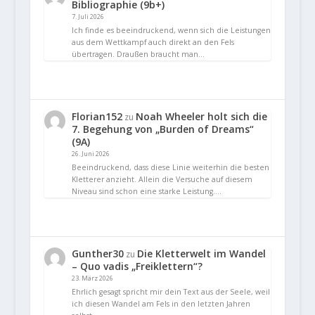
Bibliographie (9b+)
7. Juli 2026
Ich finde es beeindruckend, wenn sich die Leistungen
aus dem Wettkampf auch direkt an den Fels
übertragen. Draußen braucht man…
Florian152
Noah Wheeler holt sich die
zu
7. Begehung von „Burden of Dreams“
(9A)
26. Juni 2026
Beeindruckend, dass diese Linie weiterhin die besten
Kletterer anzieht. Allein die Versuche auf diesem
Niveau sind schon eine starke Leistung.…
Gunther30
Die Kletterwelt im Wandel
zu
– Quo vadis „Freiklettern“?
23. März 2026
Ehrlich gesagt spricht mir dein Text aus der Seele, weil
ich diesen Wandel am Fels in den letzten Jahren