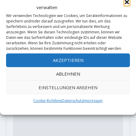
Video: Adam Ondra sends
verwalten
Topboulder "Ledoborec" / "Just to
get the perfect kneebar!" (8C+)
Wir verwenden Technologien wie Cookies, um Geräteinformationen zu
speichern und/oder darauf zuzugreifen. Wir tun dies, um das
17. Juni 2020
Surferlebnis zu verbessern und um personalisierte Werbung
anzuzeigen. Wenn Sie diesen Technologien zustimmen, können wir
Daten wie das Surfverhalten oder eindeutige IDs auf dieser Website
verarbeiten. Wenn Sie Ihre Zustimmung nicht erteilen oder
zurückziehen, können bestimmte Funktionen beeinträchtigt werden.
HINTERLASSE EINE ANTWORT
AKZEPTIEREN
Deine E-Mail-Adresse wird nicht
veröffentlicht.
Erforderliche Felder
ABLEHNEN
sind mit
*
markiert
EINSTELLUNGEN ANSEHEN
Cookie-Richtlinie
Datenschutz
Impressum