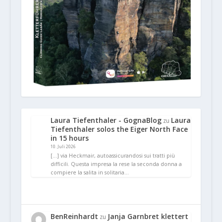
Laura Tiefenthaler - GognaBlog
Laura
zu
Tiefenthaler solos the Eiger North Face
in 15 hours
10. Juli 2026
[…] via Heckmair, autoassicurandosi sui tratti più
difficili. Questa impresa la rese la seconda donna a
compiere la salita in solitaria…
BenReinhardt
Janja Garnbret klettert
zu