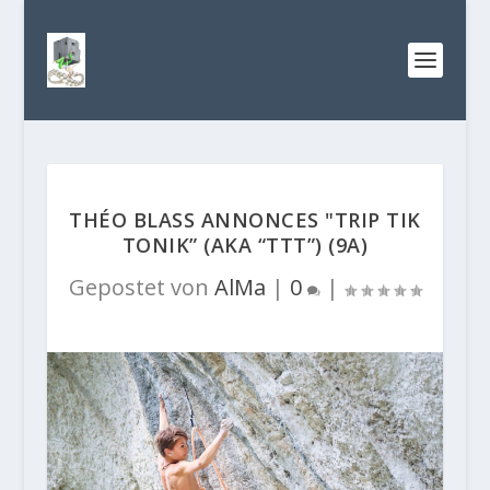
THÉO BLASS ANNONCES "TRIP TIK
TONIK” (AKA “TTT”) (9A)
Gepostet von
AlMa
|
0
|