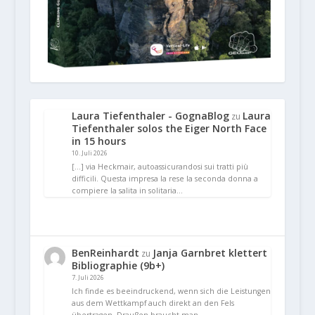
Laura Tiefenthaler - GognaBlog
Laura
zu
Tiefenthaler solos the Eiger North Face
in 15 hours
10. Juli 2026
[…] via Heckmair, autoassicurandosi sui tratti più
difficili. Questa impresa la rese la seconda donna a
compiere la salita in solitaria…
BenReinhardt
Janja Garnbret klettert
zu
Bibliographie (9b+)
7. Juli 2026
Ich finde es beeindruckend, wenn sich die Leistungen
aus dem Wettkampf auch direkt an den Fels
übertragen. Draußen braucht man…