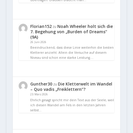
Florian152
Noah Wheeler holt sich die
zu
7. Begehung von „Burden of Dreams“
(9A)
26. Juni 2026
Beeindruckend, dass diese Linie weiterhin die besten
Kletterer anzieht. Allein die Versuche auf diesem
Niveau sind schon eine starke Leistung.…
Gunther30
Die Kletterwelt im Wandel
zu
– Quo vadis „Freiklettern“?
23. März 2026
Ehrlich gesagt spricht mir dein Text aus der Seele, weil
ich diesen Wandel am Fels in den letzten Jahren
selbst…