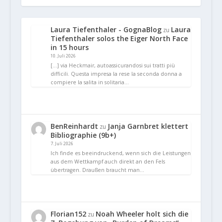
Laura Tiefenthaler - GognaBlog
Laura
zu
Tiefenthaler solos the Eiger North Face
in 15 hours
10. Juli 2026
[…] via Heckmair, autoassicurandosi sui tratti più
difficili. Questa impresa la rese la seconda donna a
compiere la salita in solitaria…
BenReinhardt
Janja Garnbret klettert
zu
Bibliographie (9b+)
7. Juli 2026
Ich finde es beeindruckend, wenn sich die Leistungen
aus dem Wettkampf auch direkt an den Fels
übertragen. Draußen braucht man…
Florian152
Noah Wheeler holt sich die
zu