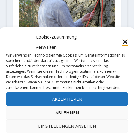
Cookie-Zustimmung
Alternative bei der
Standplatzsicherung – Der Petzl
verwalten
„CONNECT ADJUST“
Wir verwenden Technologien wie Cookies, um Geräteinformationen zu
10. November 2020
speichern und/oder darauf zuzugreifen. Wir tun dies, um das
Surferlebnis zu verbessern und um personalisierte Werbung
anzuzeigen. Wenn Sie diesen Technologien zustimmen, können wir
Daten wie das Surfverhalten oder eindeutige IDs auf dieser Website
verarbeiten. Wenn Sie Ihre Zustimmung nicht erteilen oder
zurückziehen, können bestimmte Funktionen beeinträchtigt werden.
AKZEPTIEREN
ABLEHNEN
EINSTELLUNGEN ANSEHEN
Dani Arnold in 2 Stunden und 4