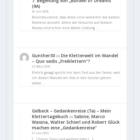
7. Begehung von „Burden of Dreams“
(9A)
26. Juni 2026
Beeindruckend, dass diese Linie weiterhin die besten
Kletterer anzieht. Allein die Versuche auf diesem
Niveau sind schon eine starke Leistung.…
Gunther30
Die Kletterwelt im Wandel
zu
– Quo vadis „Freiklettern“?
23. März 2026
Ehrlich gesagt spricht mir dein Text aus der Seele, weil
ich diesen Wandel am Fels in den letzten Jahren
selbst…
Gelbeck – Gedankenreise (7a) – Mein
Klettertagebuch
Sabine, Marco
zu
Wasina, Walter Schierl und Robert Glück
machen eine „Gedankenreise“
27. Juni 2025
[…] Topos: Topo und weitere Infos […]