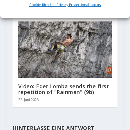
Minuten durch die Grandes
Cookie-Richtlinie
Privacy Protection
about us
Jorasses Nordwand
14. August 2018
Video: Eder Lomba sends the first
repetition of "Rainman" (9b)
22. Juni 2023
HINTERLASSE EINE ANTWORT