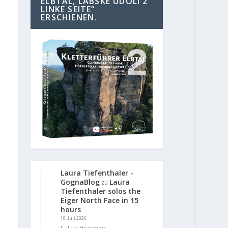
ELBTAL, LABSKE UDOLI 2
LINKE SEITE“
ERSCHIENEN.
Laura Tiefenthaler -
GognaBlog
Laura
zu
Tiefenthaler solos the
Eiger North Face in 15
hours
10. Juli 2026