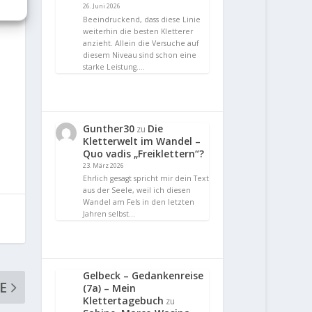
26. Juni 2026
Beeindruckend, dass diese Linie
weiterhin die besten Kletterer
anzieht. Allein die Versuche auf
diesem Niveau sind schon eine
starke Leistung.…
Gunther30
Die
zu
Kletterwelt im Wandel –
Quo vadis „Freiklettern“?
23. März 2026
Ehrlich gesagt spricht mir dein Text
aus der Seele, weil ich diesen
Wandel am Fels in den letzten
Jahren selbst…
Gelbeck – Gedankenreise
E
(7a) – Mein
Klettertagebuch
zu