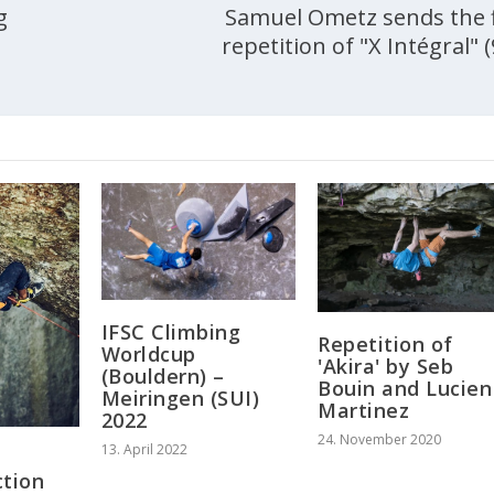
g
Samuel Ometz sends the f
repetition of "X Intégral" 
IFSC Climbing
Repetition of
Worldcup
'Akira' by Seb
(Bouldern) –
Bouin and Lucien
Meiringen (SUI)
Martinez
2022
24. November 2020
13. April 2022
ction