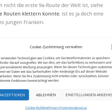
 nicht die erste 9a-Route der Welt ist, siehe
e Routen klettern konnte
. Ist es ja doch eine
es jungen Franken.
Cookie-Zustimmung verwalten
ung von
Said Belhaj
wird mittlerweile nicht nur
 verwenden Technologien wie Cookies, um Geräteinformationen zu speichern
/oder darauf zuzugreifen. Wir tun dies, um das Surferlebnis zu verbessern und
nt, da es keinerlei Zeugen für diese
personalisierte Werbung anzuzeigen. Wenn Sie diesen Technologien zustimme
nen wir Daten wie das Surfverhalten oder eindeutige IDs auf dieser Website
arbeiten. Wenn Sie Ihre Zustimmung nicht erteilen oder zurückziehen, können
timmte Funktionen beeinträchtigt werden.
AKZEPTIEREN
ABLEHNEN
EINSTELLUNGEN ANSEHE
Cookie-Richtlinie
Privacy Protection
about us