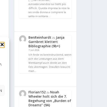
[…] via Heckmair,
autoassicurandosi sui tratti più
difficili. Questa impresa la rese la
seconda donna a compiere la
salita in solitaria…
BenReinhardt
Janja
zu
Garnbret klettert
Bibliographie (9b+)
7. Juli 2026
Ich finde es beeindruckend, wenn
sich die Leistungen aus dem
Wettkampf auch direkt an den
n,
Fels übertragen. Draußen braucht
man…
N
Florian152
Noah
zu
Wheeler holt sich die 7.
Begehung von „Burden of
Dreams“ (9A)