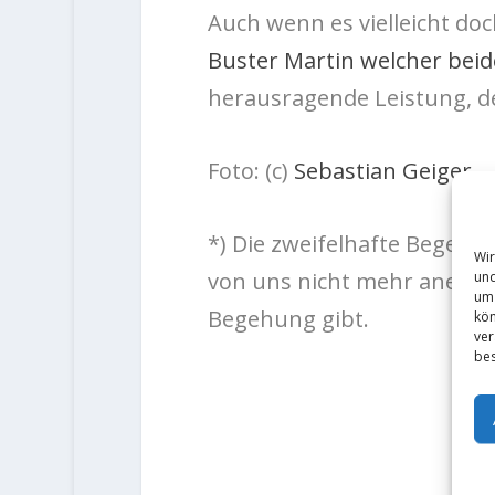
Auch wenn es vielleicht doch
Buster Martin welcher beid
herausragende Leistung, d
Foto: (c)
Sebastian Geiger
*) Die zweifelhafte Begeh
Wir
und
von uns nicht mehr anerkan
um 
Begehung gibt.
kön
ver
bes