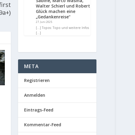
Sabine, Marco Wasina,
irst
Walter Schierl und Robert
(9a+)
Glück machen eine
„Gedankenreise“
27. Juni 2025
[…] Topos: Topo und weitere Infos
[…]
META
Registrieren
Anmelden
Eintrags-Feed
Kommentar-Feed