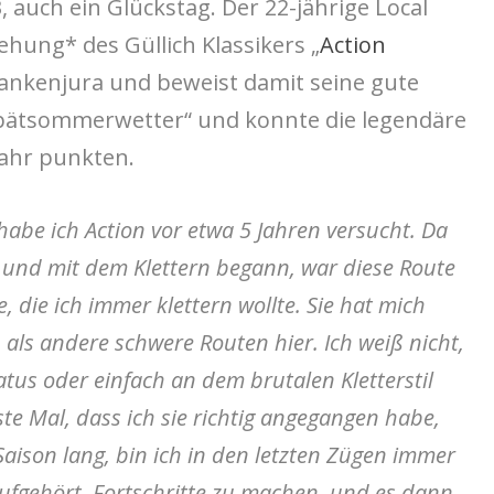
, auch ein Glückstag. Der 22-jährige Local
gehung* des Güllich Klassikers „
Action
ankenjura und beweist damit seine gute
Spätsommerwetter“ und konnte die legendäre
Jahr punkten.
habe ich Action vor etwa 5 Jahren versucht. Da
 und mit dem Klettern begann, war diese Route
, die ich immer klettern wollte. Sie hat mich
als andere schwere Routen hier. Ich weiß nicht,
tus oder einfach an dem brutalen Kletterstil
ste Mal, dass ich sie richtig angegangen habe,
Saison lang, bin ich in den letzten Zügen immer
aufgehört, Fortschritte zu machen, und es dann