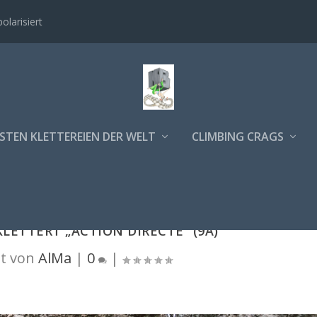
polarisiert
STEN KLETTEREIEN DER WELT
CLIMBING CRAGS
LETTERT „ACTION DIRECTE“ (9A)
t von
AlMa
|
0
|