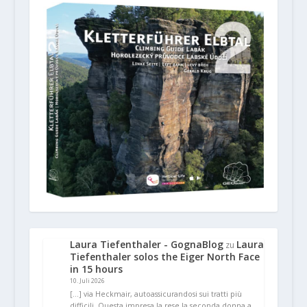
Laura Tiefenthaler - GognaBlog
Laura
zu
Tiefenthaler solos the Eiger North Face
in 15 hours
10. Juli 2026
[…] via Heckmair, autoassicurandosi sui tratti più
difficili. Questa impresa la rese la seconda donna a