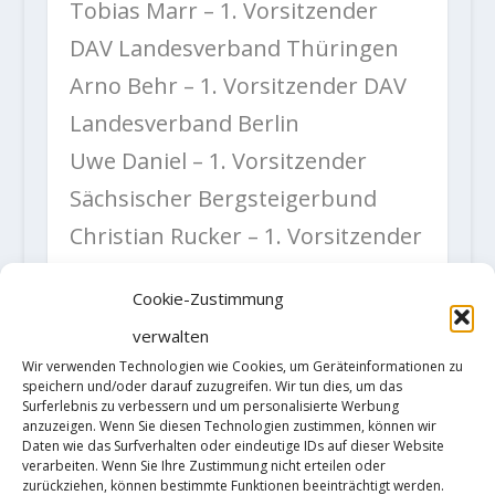
Tobias Marr – 1. Vorsitzender
DAV Landesverband Thüringen
Arno Behr – 1. Vorsitzender DAV
Landesverband Berlin
Uwe Daniel – 1. Vorsitzender
Sächsischer Bergsteigerbund
Christian Rucker – 1. Vorsitzender
Sektion Dresden des DAV
Cookie-Zustimmung
Gerald Krug – 1. Vorsitzender IG
verwalten
Klettern Halle
Wir verwenden Technologien wie Cookies, um Geräteinformationen zu
Dr. Thomas Westphalen – 1.
speichern und/oder darauf zuzugreifen. Wir tun dies, um das
Surferlebnis zu verbessern und um personalisierte Werbung
Vorsitzender Sächsischer
anzuzeigen. Wenn Sie diesen Technologien zustimmen, können wir
Daten wie das Surfverhalten oder eindeutige IDs auf dieser Website
Heimatschutzverein
verarbeiten. Wenn Sie Ihre Zustimmung nicht erteilen oder
zurückziehen, können bestimmte Funktionen beeinträchtigt werden.