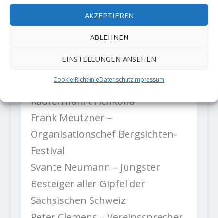
Markus Walter – mehrfacher
AKZEPTIEREN
8000er-Besteiger, Vorstand
Alpinclub Sachsen
ABLEHNEN
Peter John – Organisationschef
EINSTELLUNGEN ANSEHEN
Treffen Junger Bergsteiger
Cookie-Richtlinie
Datenschutz
Impressum
Olaf Schau – Organisationschef
Radfernfahrt Fichkona
Frank Meutzner –
Organisationschef Bergsichten-
Festival
Svante Neumann – Jüngster
Besteiger aller Gipfel der
Sächsischen Schweiz
Peter Clemens – Vereinssprecher