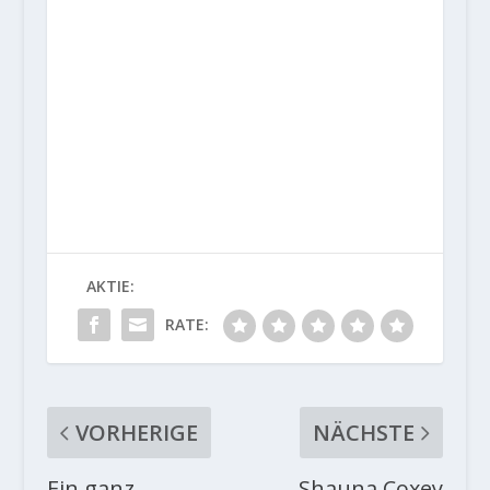
AKTIE:
RATE:
VORHERIGE
NÄCHSTE
Ein ganz
Shauna Coxey