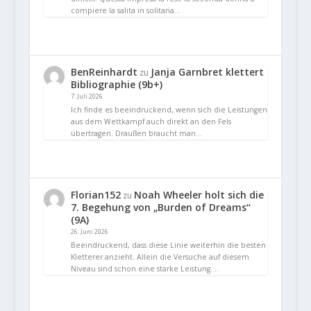
compiere la salita in solitaria…
BenReinhardt
Janja Garnbret klettert
zu
Bibliographie (9b+)
7. Juli 2026
Ich finde es beeindruckend, wenn sich die Leistungen
aus dem Wettkampf auch direkt an den Fels
übertragen. Draußen braucht man…
Florian152
Noah Wheeler holt sich die
zu
7. Begehung von „Burden of Dreams“
(9A)
26. Juni 2026
Beeindruckend, dass diese Linie weiterhin die besten
Kletterer anzieht. Allein die Versuche auf diesem
Niveau sind schon eine starke Leistung.…