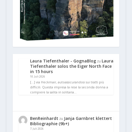
Laura Tiefenthaler - GognaBlog
Laura
zu
Tiefenthaler solos the Eiger North Face
in 15 hours
10. Juli 2026
[…] via Heckmair, autoassicurandosi sui tratti più
difficili. Questa impresa la rese la seconda donna a
compiere la salita in solitaria…
BenReinhardt
Janja Garnbret klettert
zu
Bibliographie (9b+)
7. Juli 2026