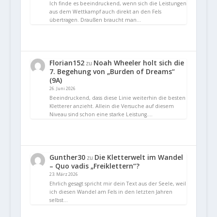
Ich finde es beeindruckend, wenn sich die Leistungen
aus dem Wettkampf auch direkt an den Fels
übertragen. Draußen braucht man…
Florian152
Noah Wheeler holt sich die
zu
7. Begehung von „Burden of Dreams“
(9A)
26. Juni 2026
Beeindruckend, dass diese Linie weiterhin die besten
Kletterer anzieht. Allein die Versuche auf diesem
Niveau sind schon eine starke Leistung.…
Gunther30
Die Kletterwelt im Wandel
zu
– Quo vadis „Freiklettern“?
23. März 2026
Ehrlich gesagt spricht mir dein Text aus der Seele, weil
ich diesen Wandel am Fels in den letzten Jahren
selbst…