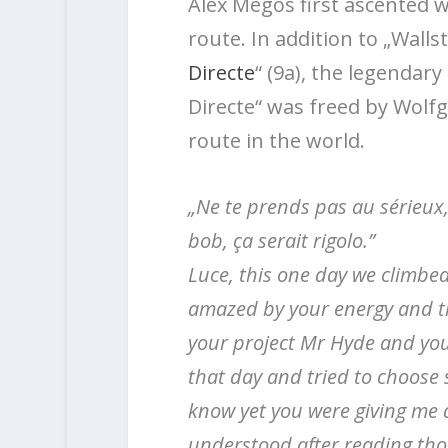
Alex Megos first ascented w
route. In addition to „Wallst
Directe
“ (9a), the legendar
Directe“ was freed by Wolfga
route in the world.
„Ne te prends pas au sérieux,
bob, ça serait rigolo.”
Luce, this one day we climbed
amazed by your energy and thi
your project Mr Hyde and you
that day and tried to choose 
know yet you were giving me a 
understood after reading tho