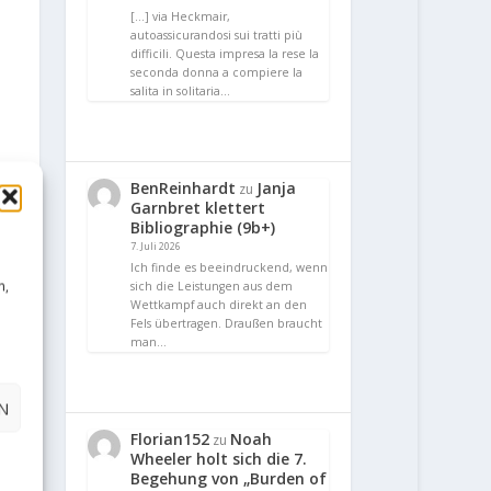
[…] via Heckmair,
autoassicurandosi sui tratti più
difficili. Questa impresa la rese la
seconda donna a compiere la
salita in solitaria…
BenReinhardt
Janja
zu
Garnbret klettert
Bibliographie (9b+)
7. Juli 2026
Ich finde es beeindruckend, wenn
n,
sich die Leistungen aus dem
Wettkampf auch direkt an den
Fels übertragen. Draußen braucht
man…
N
Florian152
Noah
zu
Wheeler holt sich die 7.
Begehung von „Burden of