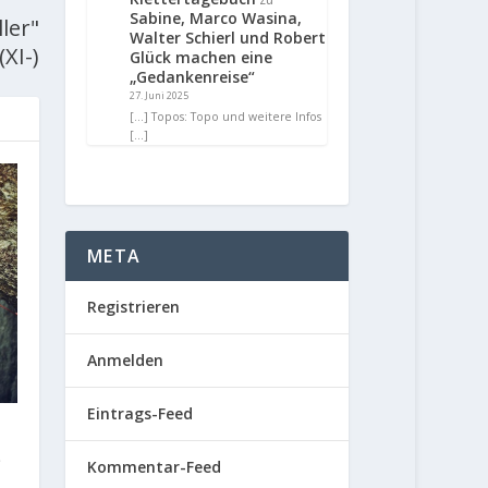
Sabine, Marco Wasina,
ler"
Walter Schierl und Robert
(XI-)
Glück machen eine
„Gedankenreise“
27. Juni 2025
[…] Topos: Topo und weitere Infos
[…]
META
Registrieren
Anmelden
Eintrags-Feed
s
Kommentar-Feed
n