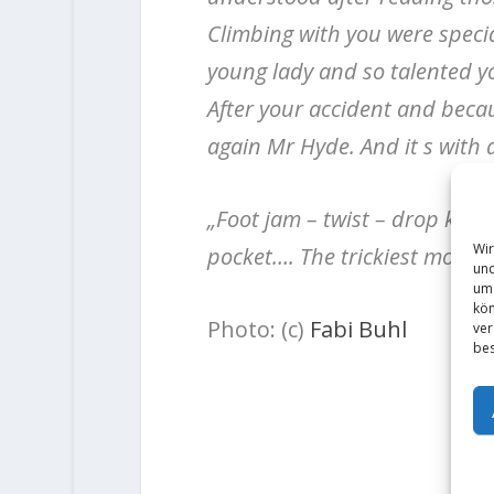
Climbing with you were speci
young lady and so talented y
After your accident and becaus
again Mr Hyde. And it s with a
„Foot jam – twist – drop knee.
Wir
pocket…. The trickiest move 
und
um 
kön
Photo: (c)
Fabi Buhl
ver
bes