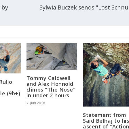
) by
Sylwia Buczek sends "Lost Schnul
Tommy Caldwell
Rullo
and Alex Honnold
climbs "The Nose"
ie (9b+)
in under 2 hours
7. Juni 2018
Statement from
Said Belhaj to hi
ascent of "Actio