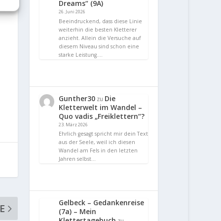
Dreams“ (9A)
26. Juni 2026
Beeindruckend, dass diese Linie
weiterhin die besten Kletterer
anzieht. Allein die Versuche auf
diesem Niveau sind schon eine
starke Leistung.…
Gunther30
Die
zu
Kletterwelt im Wandel –
Quo vadis „Freiklettern“?
23. März 2026
Ehrlich gesagt spricht mir dein Text
aus der Seele, weil ich diesen
Wandel am Fels in den letzten
Jahren selbst…
Gelbeck – Gedankenreise
E
(7a) – Mein
Klettertagebuch
zu