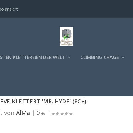
polarisiert
STEN KLETTEREIEN DER WELT
CLIMBING CRAGS
EVÉ KLETTERT 'MR. HYDE' (8C+)
t von
AlMa
|
0
|