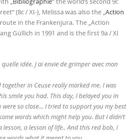
ith „
Bibliographie
“ the world’s second 9c
reet“ (8c / XI-), Melissa was also the „
Action
y route in the Frankenjura. The „Action
ng Güllich in 1991 and is the first 9a / XI
 quelle idée. J ai envie de grimper avec mon
 together in Ceuse really marked me. I was
s smile you had. This day, I belayed you in
 were so close… I tried to support you my best
some words which might help you. But I didn’t
lesson, a lesson of life.. And this red bob, i
se words what it meant to you..