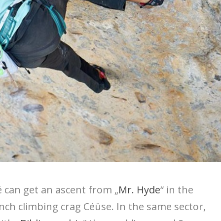
 can get an ascent from „
Mr. Hyde
“ in the
nch climbing crag Céüse. In the same sector,