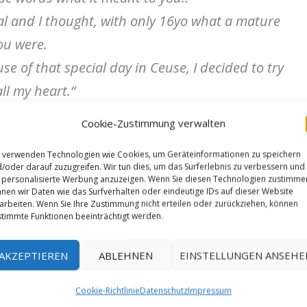
al and I thought, with only 16yo what a mature
ou were.
e of that special day in Ceuse, I decided to try
ll my heart.“
Cookie-Zustimmung verwalten
 Only way for me to reach that tiny two finger
 verwenden Technologien wie Cookies, um Geräteinformationen zu speichern
of Mr Hyde aka Mrs Hyde 8c+“
/oder darauf zuzugreifen. Wir tun dies, um das Surferlebnis zu verbessern und
personalisierte Werbung anzuzeigen. Wenn Sie diesen Technologien zustimme
nen wir Daten wie das Surfverhalten oder eindeutige IDs auf dieser Website
arbeiten. Wenn Sie Ihre Zustimmung nicht erteilen oder zurückziehen, können
timmte Funktionen beeinträchtigt werden.
AKZEPTIEREN
ABLEHNEN
EINSTELLUNGEN ANSEHE
Cookie-Richtlinie
Datenschutz
Impressum