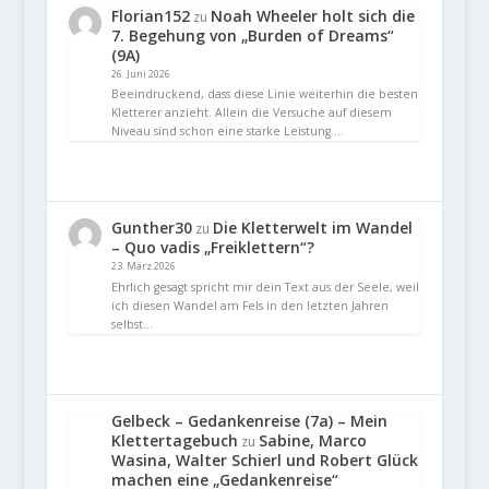
Florian152
Noah Wheeler holt sich die
zu
7. Begehung von „Burden of Dreams“
(9A)
26. Juni 2026
Beeindruckend, dass diese Linie weiterhin die besten
Kletterer anzieht. Allein die Versuche auf diesem
Niveau sind schon eine starke Leistung.…
Gunther30
Die Kletterwelt im Wandel
zu
– Quo vadis „Freiklettern“?
23. März 2026
Ehrlich gesagt spricht mir dein Text aus der Seele, weil
ich diesen Wandel am Fels in den letzten Jahren
selbst…
Gelbeck – Gedankenreise (7a) – Mein
Klettertagebuch
Sabine, Marco
zu
Wasina, Walter Schierl und Robert Glück
machen eine „Gedankenreise“