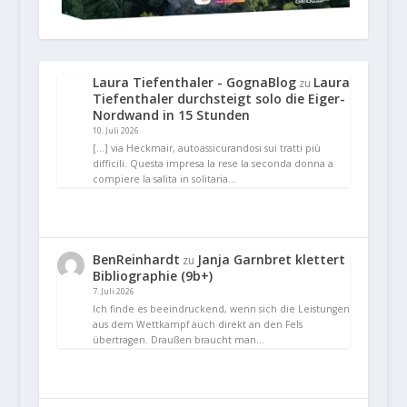
Laura Tiefenthaler - GognaBlog
Laura
zu
Tiefenthaler durchsteigt solo die Eiger-
Nordwand in 15 Stunden
10. Juli 2026
[…] via Heckmair, autoassicurandosi sui tratti più
difficili. Questa impresa la rese la seconda donna a
compiere la salita in solitaria…
BenReinhardt
Janja Garnbret klettert
zu
Bibliographie (9b+)
7. Juli 2026
Ich finde es beeindruckend, wenn sich die Leistungen
aus dem Wettkampf auch direkt an den Fels
übertragen. Draußen braucht man…