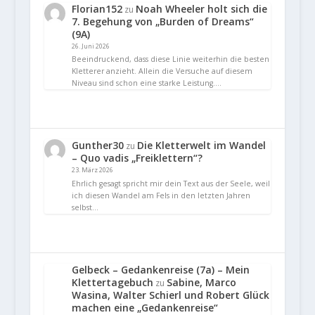
Florian152
Noah Wheeler holt sich die
zu
7. Begehung von „Burden of Dreams“
(9A)
26. Juni 2026
Beeindruckend, dass diese Linie weiterhin die besten
Kletterer anzieht. Allein die Versuche auf diesem
Niveau sind schon eine starke Leistung.…
Gunther30
Die Kletterwelt im Wandel
zu
– Quo vadis „Freiklettern“?
23. März 2026
Ehrlich gesagt spricht mir dein Text aus der Seele, weil
ich diesen Wandel am Fels in den letzten Jahren
selbst…
Gelbeck – Gedankenreise (7a) – Mein
Klettertagebuch
Sabine, Marco
zu
Wasina, Walter Schierl und Robert Glück
machen eine „Gedankenreise“