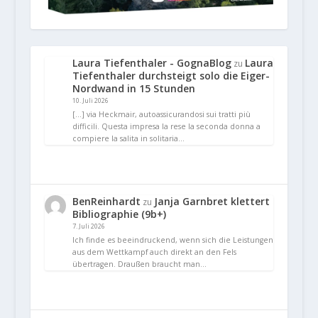
Laura Tiefenthaler - GognaBlog
Laura
zu
Tiefenthaler durchsteigt solo die Eiger-
Nordwand in 15 Stunden
10. Juli 2026
[…] via Heckmair, autoassicurandosi sui tratti più
difficili. Questa impresa la rese la seconda donna a
compiere la salita in solitaria…
BenReinhardt
Janja Garnbret klettert
zu
Bibliographie (9b+)
7. Juli 2026
Ich finde es beeindruckend, wenn sich die Leistungen
aus dem Wettkampf auch direkt an den Fels
übertragen. Draußen braucht man…