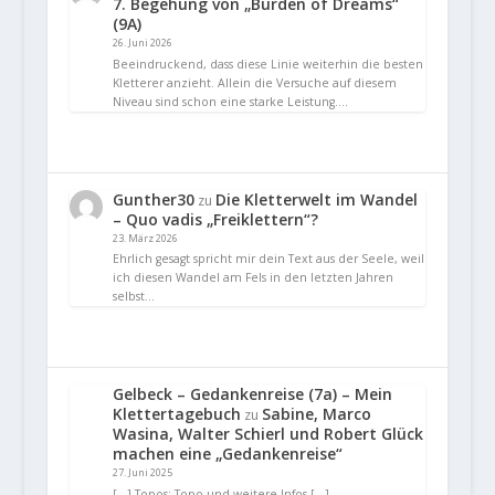
7. Begehung von „Burden of Dreams“
(9A)
26. Juni 2026
Beeindruckend, dass diese Linie weiterhin die besten
Kletterer anzieht. Allein die Versuche auf diesem
Niveau sind schon eine starke Leistung.…
Gunther30
Die Kletterwelt im Wandel
zu
– Quo vadis „Freiklettern“?
23. März 2026
Ehrlich gesagt spricht mir dein Text aus der Seele, weil
ich diesen Wandel am Fels in den letzten Jahren
selbst…
Gelbeck – Gedankenreise (7a) – Mein
Klettertagebuch
Sabine, Marco
zu
Wasina, Walter Schierl und Robert Glück
machen eine „Gedankenreise“
27. Juni 2025
[…] Topos: Topo und weitere Infos […]