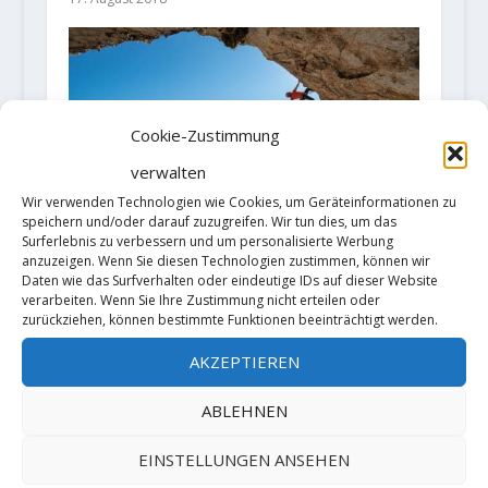
Cookie-Zustimmung
verwalten
Wir verwenden Technologien wie Cookies, um Geräteinformationen zu
speichern und/oder darauf zuzugreifen. Wir tun dies, um das
Surferlebnis zu verbessern und um personalisierte Werbung
anzuzeigen. Wenn Sie diesen Technologien zustimmen, können wir
Alexander Huber meldet „La
Daten wie das Surfverhalten oder eindeutige IDs auf dieser Website
Bavarese“ (X+/8b+) auf Sardinien
verarbeiten. Wenn Sie Ihre Zustimmung nicht erteilen oder
zurückziehen, können bestimmte Funktionen beeinträchtigt werden.
8. März 2022
AKZEPTIEREN
ABLEHNEN
TRACKBACKS/PINGBACKS
EINSTELLUNGEN ANSEHEN
Video: Cédric Lachat klettert "Joe