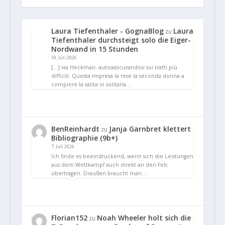
Laura Tiefenthaler - GognaBlog
Laura
zu
Tiefenthaler durchsteigt solo die Eiger-
Nordwand in 15 Stunden
10. Juli 2026
[…] via Heckmair, autoassicurandosi sui tratti più
difficili. Questa impresa la rese la seconda donna a
compiere la salita in solitaria…
BenReinhardt
Janja Garnbret klettert
zu
Bibliographie (9b+)
7. Juli 2026
Ich finde es beeindruckend, wenn sich die Leistungen
aus dem Wettkampf auch direkt an den Fels
übertragen. Draußen braucht man…
Florian152
Noah Wheeler holt sich die
zu