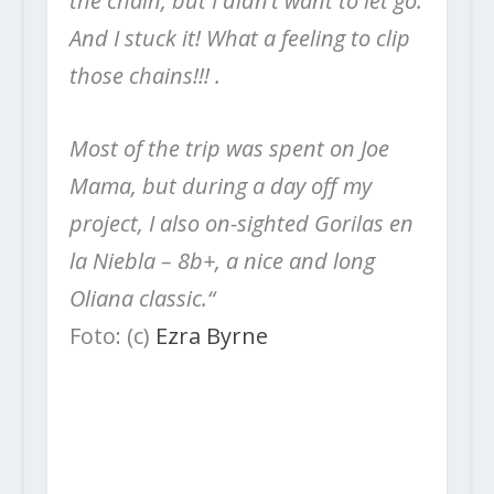
the chain, but I didn’t want to let go.
And I stuck it! What a feeling to clip
those chains!!! .
Most of the trip was spent on Joe
Mama, but during a day off my
project, I also on-sighted Gorilas en
la Niebla – 8b+, a nice and long
Oliana classic.“
Foto: (c)
Ezra Byrne