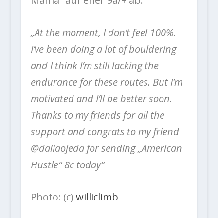
Mama“ auf eher 9a/+ ab.
„At the moment, I don’t feel 100%.
I’ve been doing a lot of bouldering
and I think I’m still lacking the
endurance for these routes. But I’m
motivated and I’ll be better soon.
Thanks to my friends for all the
support and congrats to my friend
@dailaojeda for sending „American
Hustle“ 8c today“
Photo: (c)
williclimb