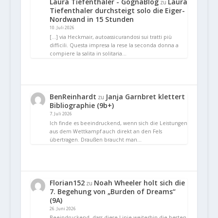
Laura Tiefenthaler - GognaBlog
Laura
zu
Tiefenthaler durchsteigt solo die Eiger-
Nordwand in 15 Stunden
10. Juli 2026
[…] via Heckmair, autoassicurandosi sui tratti più
difficili. Questa impresa la rese la seconda donna a
compiere la salita in solitaria…
BenReinhardt
Janja Garnbret klettert
zu
Bibliographie (9b+)
7. Juli 2026
Ich finde es beeindruckend, wenn sich die Leistungen
aus dem Wettkampf auch direkt an den Fels
übertragen. Draußen braucht man…
Florian152
Noah Wheeler holt sich die
zu
7. Begehung von „Burden of Dreams“
(9A)
26. Juni 2026
Beeindruckend, dass diese Linie weiterhin die besten