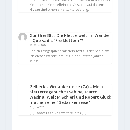
Kletterer anzieht. Allein die Versuche auf diesem
Niveau sind schon eine starke Leistung.…
Gunther30
Die Kletterwelt im Wandel
zu
- Quo vadis "Freiklettern"?
23. März 2026
Ehrlich gesagt spricht mir dein Text aus der Seele, weil
ich diesen Wandel am Fels in den letzten Jahren
selbst…
Gelbeck – Gedankenreise (7a) – Mein
Klettertagebuch
Sabine, Marco
zu
Wasina, Walter Schierl und Robert Glück
machen eine "Gedankenreise"
27. Juni 2025
[…] Topos: Topo und weitere Infos […]