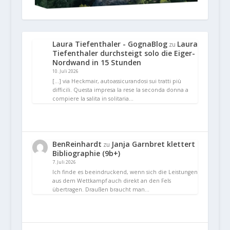
Laura Tiefenthaler - GognaBlog
Laura
zu
Tiefenthaler durchsteigt solo die Eiger-
Nordwand in 15 Stunden
10. Juli 2026
[…] via Heckmair, autoassicurandosi sui tratti più
difficili. Questa impresa la rese la seconda donna a
compiere la salita in solitaria…
BenReinhardt
Janja Garnbret klettert
zu
Bibliographie (9b+)
7. Juli 2026
Ich finde es beeindruckend, wenn sich die Leistungen
aus dem Wettkampf auch direkt an den Fels
übertragen. Draußen braucht man…