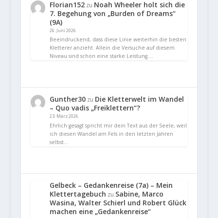
Florian152
Noah Wheeler holt sich die
zu
7. Begehung von „Burden of Dreams“
(9A)
26. Juni 2026
Beeindruckend, dass diese Linie weiterhin die besten
Kletterer anzieht. Allein die Versuche auf diesem
Niveau sind schon eine starke Leistung.…
Gunther30
Die Kletterwelt im Wandel
zu
– Quo vadis „Freiklettern“?
23. März 2026
Ehrlich gesagt spricht mir dein Text aus der Seele, weil
ich diesen Wandel am Fels in den letzten Jahren
selbst…
Gelbeck – Gedankenreise (7a) – Mein
Klettertagebuch
Sabine, Marco
zu
Wasina, Walter Schierl und Robert Glück
machen eine „Gedankenreise“