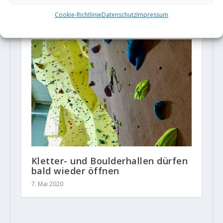
Letzter Lead-Weltcup in Xiamen
Cookie-Richtlinie
Datenschutz
Impressum
29. Oktober 2018
Kletter- und Boulderhallen dürfen
bald wieder öffnen
7. Mai 2020