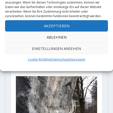
anzuzeigen. Wenn Sie diesen Technologien zustimmen, können wir
Daten wie das Surfverhalten oder eindeutige IDs auf dieser Website
verarbeiten. Wenn Sie Ihre Zustimmung nicht erteilen oder
zurückziehen, können bestimmte Funktionen beeinträchtigt werden.
AKZEPTIEREN
ABLEHNEN
EINSTELLUNGEN ANSEHEN
Video: William Bosi flasht 8B+ und
Cookie-Richtlinie
Datenschutz
Impressum
zweimal 8A+
20. April 2022