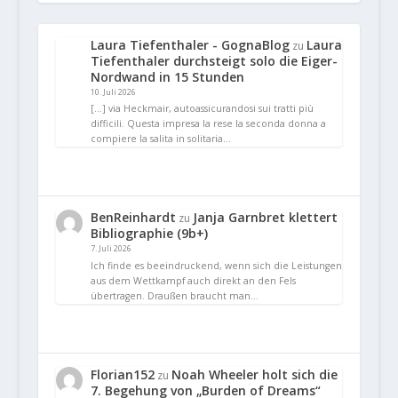
Laura Tiefenthaler - GognaBlog
Laura
zu
Tiefenthaler durchsteigt solo die Eiger-
Nordwand in 15 Stunden
10. Juli 2026
[…] via Heckmair, autoassicurandosi sui tratti più
difficili. Questa impresa la rese la seconda donna a
compiere la salita in solitaria…
BenReinhardt
Janja Garnbret klettert
zu
Bibliographie (9b+)
7. Juli 2026
Ich finde es beeindruckend, wenn sich die Leistungen
aus dem Wettkampf auch direkt an den Fels
übertragen. Draußen braucht man…
Florian152
Noah Wheeler holt sich die
zu
7. Begehung von „Burden of Dreams“