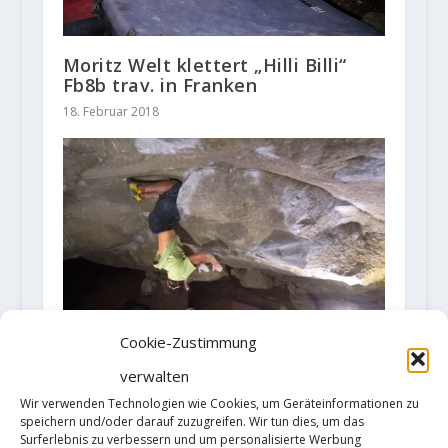
Moritz Welt klettert „Hilli Billi“
Fb8b trav. in Franken
18. Februar 2018
Cookie-Zustimmung
Shawn Raboutou mit
verwalten
Erstbegehung „Story of 3 Worlds“
(8C+/V16)
Wir verwenden Technologien wie Cookies, um Geräteinformationen zu
speichern und/oder darauf zuzugreifen. Wir tun dies, um das
21. Juli 2022
Surferlebnis zu verbessern und um personalisierte Werbung