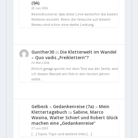
(9A)
26. Juni 2026
Beeindruckend, dass diese Linie weiterhin die besten
Kletterer anzieht. Allein die Versuche auf diesem
Niveau sind schon eine starke Leistung.…
Gunther30
Die Kletterwelt im Wandel
zu
– Quo vadis „Freiklettern“?
23. März 2026
Ehrlich gesagt spricht mir dein Text aus der Seele, weil
ich diesen Wandel am Fels in den letzten Jahren
selbst…
Gelbeck – Gedankenreise (7a) – Mein
Klettertagebuch
Sabine, Marco
zu
Wasina, Walter Schierl und Robert Glück
machen eine „Gedankenreise“
27. Juni 2025
[…] Topos: Topo und weitere Infos […]