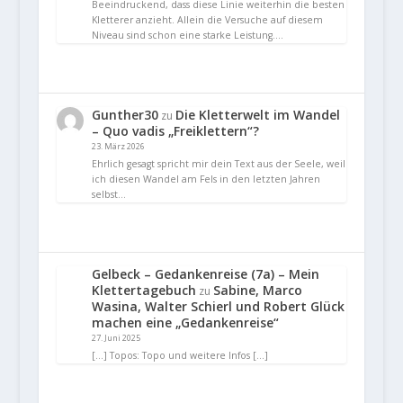
Beeindruckend, dass diese Linie weiterhin die besten
Kletterer anzieht. Allein die Versuche auf diesem
Niveau sind schon eine starke Leistung.…
Gunther30
Die Kletterwelt im Wandel
zu
– Quo vadis „Freiklettern“?
23. März 2026
Ehrlich gesagt spricht mir dein Text aus der Seele, weil
ich diesen Wandel am Fels in den letzten Jahren
selbst…
Gelbeck – Gedankenreise (7a) – Mein
Klettertagebuch
Sabine, Marco
zu
Wasina, Walter Schierl und Robert Glück
machen eine „Gedankenreise“
27. Juni 2025
[…] Topos: Topo und weitere Infos […]