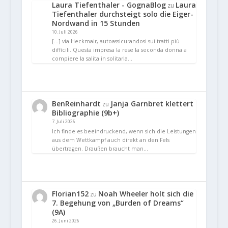
Laura Tiefenthaler - GognaBlog
Laura
zu
Tiefenthaler durchsteigt solo die Eiger-
Nordwand in 15 Stunden
10. Juli 2026
[…] via Heckmair, autoassicurandosi sui tratti più
difficili. Questa impresa la rese la seconda donna a
compiere la salita in solitaria…
BenReinhardt
Janja Garnbret klettert
zu
Bibliographie (9b+)
7. Juli 2026
Ich finde es beeindruckend, wenn sich die Leistungen
aus dem Wettkampf auch direkt an den Fels
übertragen. Draußen braucht man…
Florian152
Noah Wheeler holt sich die
zu
7. Begehung von „Burden of Dreams“
(9A)
26. Juni 2026