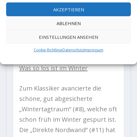
schattig, schneeig, schnell
AKZEPTIEREN
(westlich und über die Bänder
ABLEHNEN
der Nordwand), schließlich
EINSTELLUNGEN ANSEHEN
spektakulär-schluchtig durch
die NO-Schlucht
Cookie-Richtlinie
Datenschutz
Impressum
Was so los ist im Winter
Zum Klassiker avancierte die
schöne, gut abgesicherte
„Wintertagtraum“ (#8), welche oft
schon früh im Winter gespurt ist.
Die „Direkte Nordwand“ (#11) hat