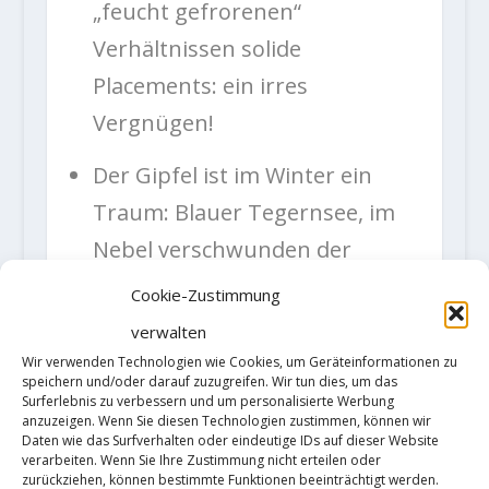
„feucht gefrorenen“
Verhältnissen solide
Placements: ein irres
Vergnügen!
Der Gipfel ist im Winter ein
Traum: Blauer Tegernsee, im
Nebel verschwunden der
Moloch München, Wetterstein
Cookie-Zustimmung
und Karwendel funkelt in der
verwalten
Sonne…
Wir verwenden Technologien wie Cookies, um Geräteinformationen zu
speichern und/oder darauf zuzugreifen. Wir tun dies, um das
Surferlebnis zu verbessern und um personalisierte Werbung
Abstieg gibt’s in der Variante
anzuzeigen. Wenn Sie diesen Technologien zustimmen, können wir
Daten wie das Surfverhalten oder eindeutige IDs auf dieser Website
schee sonnig und lang
verarbeiten. Wenn Sie Ihre Zustimmung nicht erteilen oder
zurückziehen, können bestimmte Funktionen beeinträchtigt werden.
(südostseitig untenrum); dann