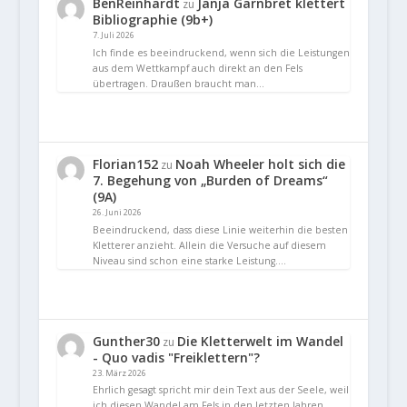
BenReinhardt
Janja Garnbret klettert
zu
Bibliographie (9b+)
7. Juli 2026
Ich finde es beeindruckend, wenn sich die Leistungen
aus dem Wettkampf auch direkt an den Fels
übertragen. Draußen braucht man…
Florian152
Noah Wheeler holt sich die
zu
7. Begehung von „Burden of Dreams“
(9A)
26. Juni 2026
Beeindruckend, dass diese Linie weiterhin die besten
Kletterer anzieht. Allein die Versuche auf diesem
Niveau sind schon eine starke Leistung.…
Gunther30
Die Kletterwelt im Wandel
zu
- Quo vadis "Freiklettern"?
23. März 2026
Ehrlich gesagt spricht mir dein Text aus der Seele, weil
ich diesen Wandel am Fels in den letzten Jahren