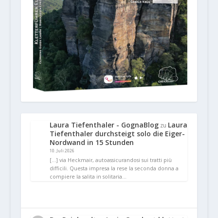
Laura Tiefenthaler - GognaBlog
Laura
zu
Tiefenthaler durchsteigt solo die Eiger-
Nordwand in 15 Stunden
10. Juli 2026
[…] via Heckmair, autoassicurandosi sui tratti più
difficili. Questa impresa la rese la seconda donna a
compiere la salita in solitaria…