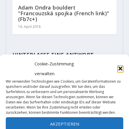
Adam Ondra bouldert
"Francouzská spojka (French link)"
(Fb7c+)
16. April 2018
HINTERLASSE EINE ANTWORT
Deine E-Mail-Adresse wird nicht
Cookie-Zustimmung
veröffentlicht.
Erforderliche Felder
verwalten
sind mit
*
markiert
Wir verwenden Technologien wie Cookies, um Geräteinformationen zu
speichern und/oder darauf zuzugreifen. Wir tun dies, um das
Surferlebnis zu verbessern und um personalisierte Werbung
anzuzeigen. Wenn Sie diesen Technologien zustimmen, können wir
Daten wie das Surfverhalten oder eindeutige IDs auf dieser Website
verarbeiten. Wenn Sie Ihre Zustimmung nicht erteilen oder
zurückziehen, können bestimmte Funktionen beeinträchtigt werden.
AKZEPTIEREN