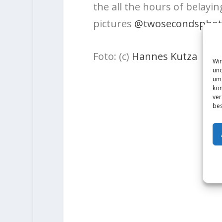
the all the hours of belayi
pictures
@twosecondsphot
Foto: (c)
Hannes Kutza
Wir
und
um 
kön
ver
bes