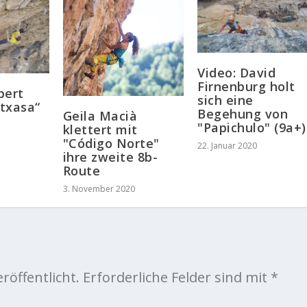
Video: David
Firnenburg holt
bert
sich eine
txasa“
Begehung von
Geila Macià
"Papichulo" (9a+)
klettert mit
"Código Norte"
22. Januar 2020
ihre zweite 8b-
Route
3. November 2020
röffentlicht.
Erforderliche Felder sind mit
*