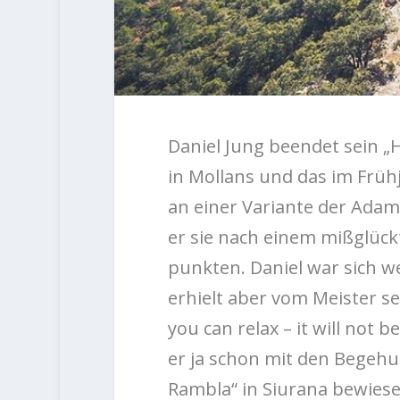
Daniel Jung beendet sein „H
in Mollans und das im Frühj
an einer Variante der Adam 
er sie nach einem mißglüc
punkten. Daniel war sich w
erhielt aber vom Meister se
you can relax – it will not b
er ja schon mit den Begeh
Rambla“ in Siurana bewiese