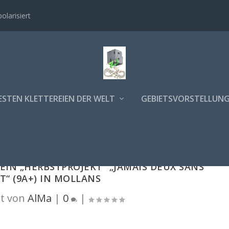
polarisiert
ESTEN KLETTEREIEN DER WELT
GEBIETSVORSTELLUN
EIN „HERBSTPROJEKT“ „JAMAIS DEUX SANS
T“ (9A+) IN MOLLANS
t von
AlMa
|
0
|