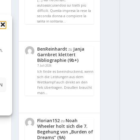
[…] via Heckmair,
autoassicurandosi sui tratti più
difficili. Questa impresa la rese la
seconda donna a compiere la
salita in solitaria…
BenReinhardt
Janja
zu
n,
Garnbret klettert
Bibliographie (9b+)
7. Juli 2026
Ich finde es beeindruckend, wenn
sich die Leistungen aus dem
Wettkampf auch direkt an den
N
Fels übertragen. Draußen braucht
man…
Florian152
Noah
zu
Wheeler holt sich die 7.
Begehung von „Burden of
Dreams“ (9A)