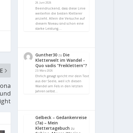
26. Juni 2026
Beeindruckend, dass diese Linie
weiterhin die besten Kletterer
anzieht. Allein die Versuche auf
diesem Niveau sind schon eine
starke Leistung.…
Gunther30
Die
zu
Kletterwelt im Wandel -
Quo vadis "Freiklettern"?
E
23. März 2026
Ehrlich gesagt spricht mir dein Text
aus der Seele, weil ich diesen
lona
Wandel am Fels in den letzten
Jahren selbst…
 und
ight
Gelbeck – Gedankenreise
(7a) – Mein
Klettertagebuch
zu