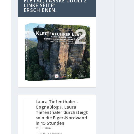
ELBTAL, LABSKE UDOLI 2
LINKE SEITE“
ERSCHIENEN.
Laura Tiefenthaler -
GognaBlog
Laura
zu
Tiefenthaler durchsteigt
solo die Eiger-Nordwand
in 15 Stunden
10. Juli 2026