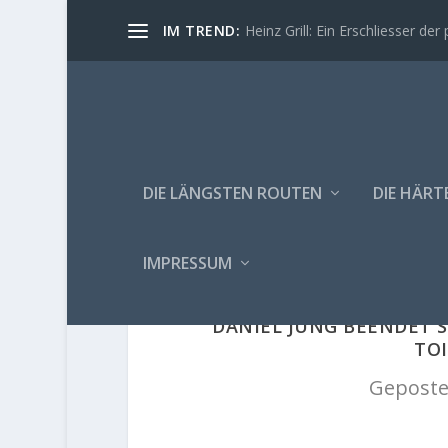
IM TREND:
Heinz Grill: Ein Erschliesser der 
DIE LÄNGSTEN ROUTEN
DIE HÄRT
IMPRESSUM
DANIEL JUNG BEENDET S
TOI
Geposte