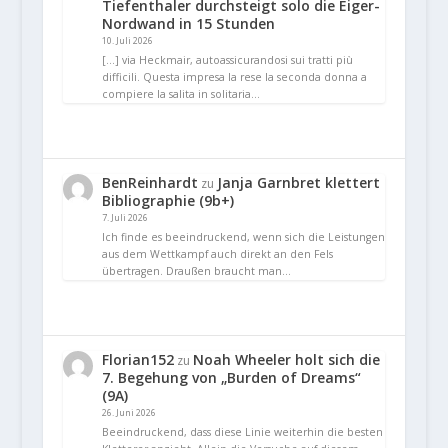
Tiefenthaler durchsteigt solo die Eiger-
Nordwand in 15 Stunden
10. Juli 2026
[…] via Heckmair, autoassicurandosi sui tratti più
difficili. Questa impresa la rese la seconda donna a
compiere la salita in solitaria…
BenReinhardt
Janja Garnbret klettert
zu
Bibliographie (9b+)
7. Juli 2026
Ich finde es beeindruckend, wenn sich die Leistungen
aus dem Wettkampf auch direkt an den Fels
übertragen. Draußen braucht man…
Florian152
Noah Wheeler holt sich die
zu
7. Begehung von „Burden of Dreams“
(9A)
26. Juni 2026
Beeindruckend, dass diese Linie weiterhin die besten