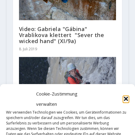
Video: Gabriela "Gábina"
Vrablikova klettert "Sever the
wicked hand" (XI/9a)
8. Juli 2019
Cookie-Zustimmung
verwalten
Wir verwenden Technologien wie Cookies, um Geräteinformationen zu
speichern und/oder darauf zuzugreifen. Wir tun dies, um das
Surferlebnis zu verbessern und um personalisierte Werbung
Der 15-jährige Connor Herson
anzuzeigen. Wenn Sie diesen Technologien zustimmen, können wir
klettert "The Nose" (X+/5.14a) frei
Daten wie das Surfverhalten oder eindeutige IDs auf dieser Website