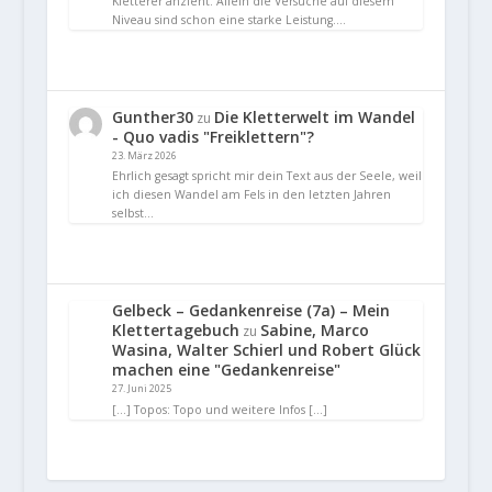
Kletterer anzieht. Allein die Versuche auf diesem
Niveau sind schon eine starke Leistung.…
Gunther30
Die Kletterwelt im Wandel
zu
- Quo vadis "Freiklettern"?
23. März 2026
Ehrlich gesagt spricht mir dein Text aus der Seele, weil
ich diesen Wandel am Fels in den letzten Jahren
selbst…
Gelbeck – Gedankenreise (7a) – Mein
Klettertagebuch
Sabine, Marco
zu
Wasina, Walter Schierl und Robert Glück
machen eine "Gedankenreise"
27. Juni 2025
[…] Topos: Topo und weitere Infos […]