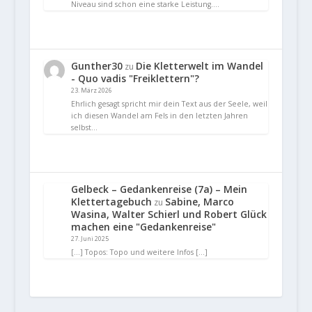
Niveau sind schon eine starke Leistung.…
Gunther30
Die Kletterwelt im Wandel
zu
- Quo vadis "Freiklettern"?
23. März 2026
Ehrlich gesagt spricht mir dein Text aus der Seele, weil
ich diesen Wandel am Fels in den letzten Jahren
selbst…
Gelbeck – Gedankenreise (7a) – Mein
Klettertagebuch
Sabine, Marco
zu
Wasina, Walter Schierl und Robert Glück
machen eine "Gedankenreise"
27. Juni 2025
[…] Topos: Topo und weitere Infos […]