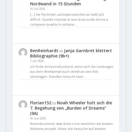
Nordwand in 15 Stunden
10. Juli 2026
[…] via Heckmair, autoassicurandosi sui tratti più
difficili. Questa impresa la rese la seconda donna a
compiere la salita in solitaria…
BenReinhardt
Janja Garnbret klettert
zu
Bibliographie (9b+)
7. Juli 2026
Ich finde es beeindruckend, wenn sich die Leistungen
aus dem Wettkampf auch direkt an den Fels
übertragen. Draußen braucht man…
Florian152
Noah Wheeler holt sich die
zu
7. Begehung von „Burden of Dreams“
(9A)
26. Juni 2026
Beeindruckend, dass diese Linie weiterhin die besten
Kletterer anzieht. Allein die Versuche auf diesem