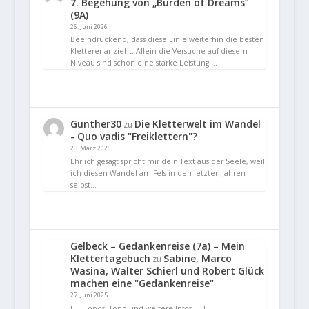
7. Begehung von „Burden of Dreams“
(9A)
26. Juni 2026
Beeindruckend, dass diese Linie weiterhin die besten
Kletterer anzieht. Allein die Versuche auf diesem
Niveau sind schon eine starke Leistung.…
Gunther30
Die Kletterwelt im Wandel
zu
- Quo vadis "Freiklettern"?
23. März 2026
Ehrlich gesagt spricht mir dein Text aus der Seele, weil
ich diesen Wandel am Fels in den letzten Jahren
selbst…
Gelbeck – Gedankenreise (7a) – Mein
Klettertagebuch
Sabine, Marco
zu
Wasina, Walter Schierl und Robert Glück
machen eine "Gedankenreise"
27. Juni 2025
[…] Topos: Topo und weitere Infos […]