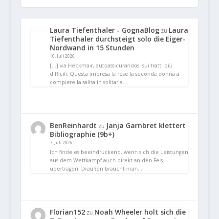
Laura Tiefenthaler - GognaBlog
Laura
zu
Tiefenthaler durchsteigt solo die Eiger-
Nordwand in 15 Stunden
10. Juli 2026
[…] via Heckmair, autoassicurandosi sui tratti più
difficili. Questa impresa la rese la seconda donna a
compiere la salita in solitaria…
BenReinhardt
Janja Garnbret klettert
zu
Bibliographie (9b+)
7. Juli 2026
Ich finde es beeindruckend, wenn sich die Leistungen
aus dem Wettkampf auch direkt an den Fels
übertragen. Draußen braucht man…
Florian152
Noah Wheeler holt sich die
zu