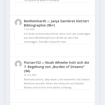
compiere la salita in solitaria…
BenReinhardt
Janja Garnbret klettert
zu
Bibliographie (9b+)
7. Juli 2026
Ich finde es beeindruckend, wenn sich die Leistungen
aus dem Wettkampf auch direkt an den Fels
übertragen. Draußen braucht man…
Florian152
Noah Wheeler holt sich die
zu
7. Begehung von „Burden of Dreams“
(9A)
26. Juni 2026
Beeindruckend, dass diese Linie weiterhin die besten
Kletterer anzieht. Allein die Versuche auf diesem
Niveau sind schon eine starke Leistung.…