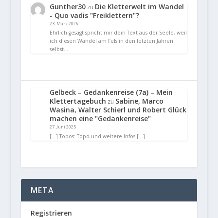
Gunther30
Die Kletterwelt im Wandel
zu
- Quo vadis "Freiklettern"?
23. März 2026
Ehrlich gesagt spricht mir dein Text aus der Seele, weil
ich diesen Wandel am Fels in den letzten Jahren
selbst…
Gelbeck – Gedankenreise (7a) – Mein
Klettertagebuch
Sabine, Marco
zu
Wasina, Walter Schierl und Robert Glück
machen eine "Gedankenreise"
27. Juni 2025
[…] Topos: Topo und weitere Infos […]
META
Registrieren