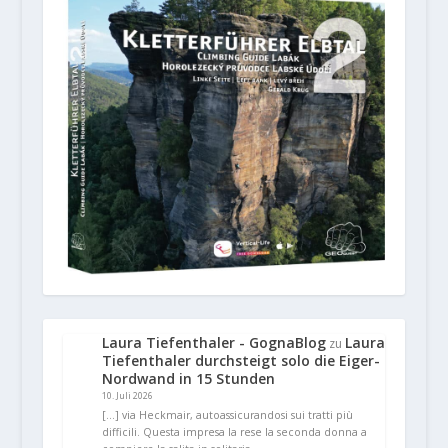
Laura Tiefenthaler - GognaBlog
Laura
zu
Tiefenthaler durchsteigt solo die Eiger-
Nordwand in 15 Stunden
10. Juli 2026
[…] via Heckmair, autoassicurandosi sui tratti più
difficili. Questa impresa la rese la seconda donna a