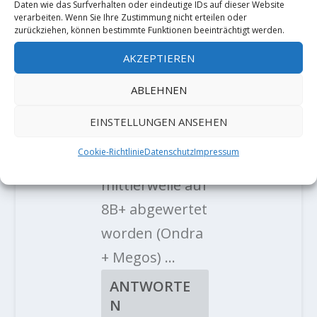
Daten wie das Surfverhalten oder eindeutige IDs auf dieser Website
verarbeiten. Wenn Sie Ihre Zustimmung nicht erteilen oder
zurückziehen, können bestimmte Funktionen beeinträchtigt werden.
2 KOMMENTARE
AKZEPTIEREN
ABLEHNEN
Kylie
am 7. Januar 2021
EINSTELLUNGEN ANSEHEN
um 12:54
Cookie-Richtlinie
Datenschutz
Impressum
Montecore ist
mittlerweile auf
8B+ abgewertet
worden (Ondra
+ Megos) …
ANTWORTE
N