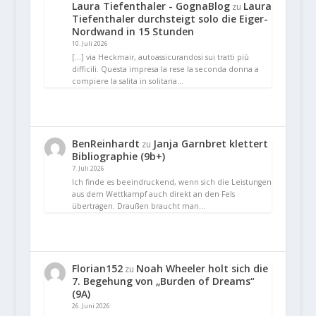
Laura Tiefenthaler - GognaBlog
Laura
zu
Tiefenthaler durchsteigt solo die Eiger-
Nordwand in 15 Stunden
10. Juli 2026
[…] via Heckmair, autoassicurandosi sui tratti più
difficili. Questa impresa la rese la seconda donna a
compiere la salita in solitaria…
BenReinhardt
Janja Garnbret klettert
zu
Bibliographie (9b+)
7. Juli 2026
Ich finde es beeindruckend, wenn sich die Leistungen
aus dem Wettkampf auch direkt an den Fels
übertragen. Draußen braucht man…
Florian152
Noah Wheeler holt sich die
zu
7. Begehung von „Burden of Dreams“
(9A)
26. Juni 2026