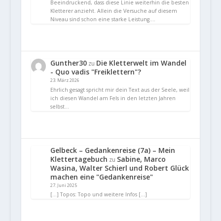
Beeindruckend, dass diese Linie weiterhin die besten
Kletterer anzieht. Allein die Versuche auf diesem
Niveau sind schon eine starke Leistung.…
Gunther30
Die Kletterwelt im Wandel
zu
- Quo vadis "Freiklettern"?
23. März 2026
Ehrlich gesagt spricht mir dein Text aus der Seele, weil
ich diesen Wandel am Fels in den letzten Jahren
selbst…
Gelbeck – Gedankenreise (7a) – Mein
Klettertagebuch
Sabine, Marco
zu
Wasina, Walter Schierl und Robert Glück
machen eine "Gedankenreise"
27. Juni 2025
[…] Topos: Topo und weitere Infos […]