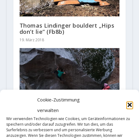
Thomas Lindinger bouldert „Hips
don’t lie“ (Fb8b)
19. März 2018
Cookie-Zustimmung
verwalten
Florian "Flo" Wientjes und Kim
Marschner melden Begehungen
Wir verwenden Technologien wie Cookies, um Geräteinformationen zu
von "Crystal Ship" (8C)
speichern und/oder darauf zuzugreifen. Wir tun dies, um das
Surferlebnis zu verbessern und um personalisierte Werbung
11. Januar 2022
anzuzeigen. Wenn Sie diesen Technologien zustimmen, können wir