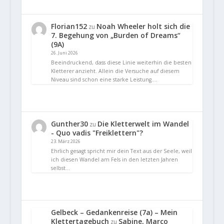
Florian152
Noah Wheeler holt sich die
zu
7. Begehung von „Burden of Dreams“
(9A)
26. Juni 2026
Beeindruckend, dass diese Linie weiterhin die besten
Kletterer anzieht. Allein die Versuche auf diesem
Niveau sind schon eine starke Leistung.…
Gunther30
Die Kletterwelt im Wandel
zu
- Quo vadis "Freiklettern"?
23. März 2026
Ehrlich gesagt spricht mir dein Text aus der Seele, weil
ich diesen Wandel am Fels in den letzten Jahren
selbst…
Gelbeck – Gedankenreise (7a) – Mein
Klettertagebuch
Sabine, Marco
zu