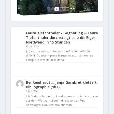
Laura Tiefenthaler - GognaBlog
Laura
zu
Tiefenthaler durchsteigt solo die Eiger-
Nordwand in 15 Stunden
10. Juli 2026
[…] via Heckmair, autoassicurandosi sui tratti più
difficili. Questa impresa la rese la seconda donna a
compiere la salita in solitaria…
BenReinhardt
Janja Garnbret klettert
zu
Bibliographie (9b+)
7. Juli 2026
Ich finde es beeindruckend, wenn sich die Leistungen
aus dem Wettkampf auch direkt an den Fels
übertragen. Draußen braucht man…