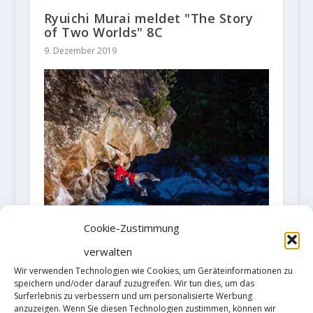
Ryuichi Murai meldet "The Story
of Two Worlds" 8C
9. Dezember 2019
Cookie-Zustimmung
verwalten
Giani Clement mit Erstbegehung
Wir verwenden Technologien wie Cookies, um Geräteinformationen zu
"Stil vor Talent" 8C/+
speichern und/oder darauf zuzugreifen. Wir tun dies, um das
Surferlebnis zu verbessern und um personalisierte Werbung
11. August 2020
anzuzeigen. Wenn Sie diesen Technologien zustimmen, können wir