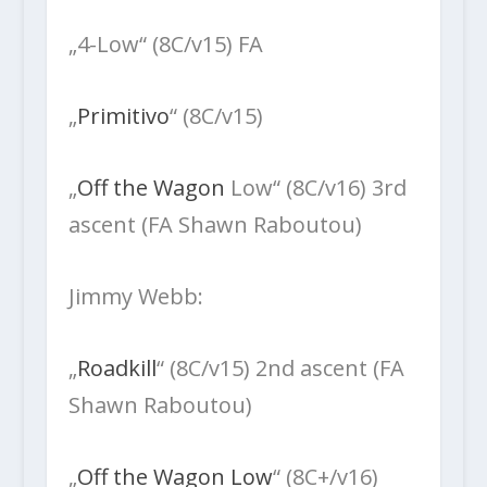
„4-Low“ (8C/v15) FA
„
Primitivo
“ (8C/v15)
„
Off the Wagon
Low“ (8C/v16) 3rd
ascent (FA Shawn Raboutou)
Jimmy Webb:
„
Roadkill
“ (8C/v15) 2nd ascent (FA
Shawn Raboutou)
„
Off the Wagon Low
“ (8C+/v16)