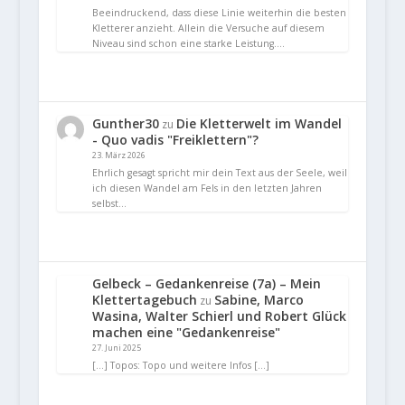
Beeindruckend, dass diese Linie weiterhin die besten
Kletterer anzieht. Allein die Versuche auf diesem
Niveau sind schon eine starke Leistung.…
Gunther30
Die Kletterwelt im Wandel
zu
- Quo vadis "Freiklettern"?
23. März 2026
Ehrlich gesagt spricht mir dein Text aus der Seele, weil
ich diesen Wandel am Fels in den letzten Jahren
selbst…
Gelbeck – Gedankenreise (7a) – Mein
Klettertagebuch
Sabine, Marco
zu
Wasina, Walter Schierl und Robert Glück
machen eine "Gedankenreise"
27. Juni 2025
[…] Topos: Topo und weitere Infos […]