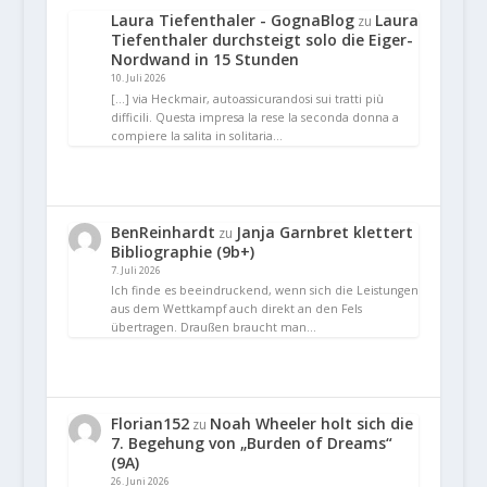
Laura Tiefenthaler - GognaBlog
Laura
zu
Tiefenthaler durchsteigt solo die Eiger-
Nordwand in 15 Stunden
10. Juli 2026
[…] via Heckmair, autoassicurandosi sui tratti più
difficili. Questa impresa la rese la seconda donna a
compiere la salita in solitaria…
BenReinhardt
Janja Garnbret klettert
zu
Bibliographie (9b+)
7. Juli 2026
Ich finde es beeindruckend, wenn sich die Leistungen
aus dem Wettkampf auch direkt an den Fels
übertragen. Draußen braucht man…
Florian152
Noah Wheeler holt sich die
zu
7. Begehung von „Burden of Dreams“
(9A)
26. Juni 2026