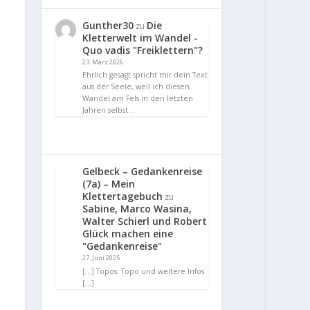
Gunther30
Die
zu
Kletterwelt im Wandel -
Quo vadis "Freiklettern"?
23. März 2026
Ehrlich gesagt spricht mir dein Text
aus der Seele, weil ich diesen
Wandel am Fels in den letzten
Jahren selbst…
Gelbeck – Gedankenreise
(7a) – Mein
Klettertagebuch
zu
Sabine, Marco Wasina,
Walter Schierl und Robert
Glück machen eine
"Gedankenreise"
27. Juni 2025
[…] Topos: Topo und weitere Infos
[…]