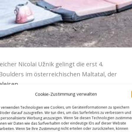
her Nicolai Užnik gelingt die erst 4.
ulders im österreichischen Maltatal, der
eleisen
„.
Cookie-Zustimmung verwalten
en Nalle Hukkataival im Jahr 2014
 verwenden Technologien wie Cookies, um Geräteinformationen zu speichern
colai sein erster 8C-Boulder. Nicolai hatte im
/oder darauf zuzugreifen. Wir tun dies, um das Surferlebnis zu verbessern und
personalisierte Werbung anzuzeigen. Wenn Sie diesen Technologien zustimme
dingungen, damit begonnen den „Sit“ zu
nen wir Daten wie das Surfverhalten oder eindeutige IDs auf dieser Website
arbeiten. Wenn Sie Ihre Zustimmung nicht erteilen oder zurückziehen, können