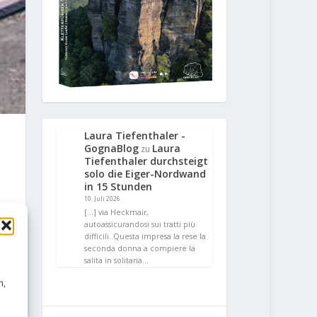
Laura Tiefenthaler -
GognaBlog
Laura
zu
Tiefenthaler durchsteigt
solo die Eiger-Nordwand
in 15 Stunden
10. Juli 2026
[…] via Heckmair,
autoassicurandosi sui tratti più
difficili. Questa impresa la rese la
seconda donna a compiere la
salita in solitaria…
n,