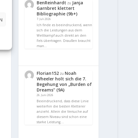
BenReinhardt
Janja
zu
Garnbret klettert
Bibliographie (9b+)
N
7. Juli 2026
Ich finde es beeindruckend, wenn
sich die Leistungen aus dem
Wettkampf auch direkt an den
Fels übertragen. Draußen braucht
man…
Florian152
Noah
zu
Wheeler holt sich die 7.
Begehung von „Burden of
Dreams“ (9A)
26. Juni 2026
Beeindruckend, dass diese Linie
weiterhin die besten Kletterer
anzieht. Allein die Versuche auf
diesem Niveau sind schon eine
starke Leistung.…