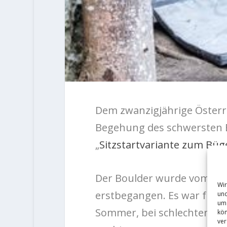
Dem zwanzigjährige Österreic
Begehung des schwersten Bo
„
Sitzstartvariante zum Büg
Der Boulder wurde vom Finn
Wir
erstbegangen. Es war für Ni
und
um 
Sommer, bei schlechten Be
kön
ver