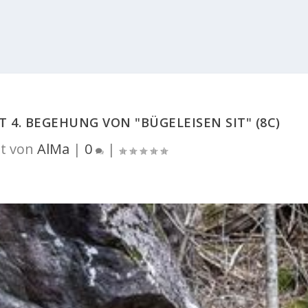
IT 4. BEGEHUNG VON "BÜGELEISEN SIT" (8C)
t von
AlMa
|
0
|