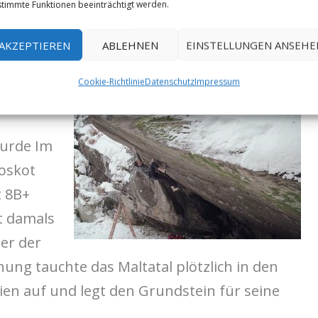
timmte Funktionen beeinträchtigt werden.
AKZEPTIEREN
ABLEHNEN
EINSTELLUNGEN ANSEHE
te Pause in denen er wegen schlechtem
Doch jetzt konnte er plötzlich alle Züge im
Cookie-Richtlinie
Datenschutz
Impressum
reihen und das trotz Schnee am Ausstieg.
wurde Im
oskot
t 8B+
t damals
er der
ung tauchte das Maltatal plötzlich in den
ien auf und legt den Grundstein für seine