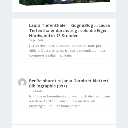
Laura Tiefenthaler - GognaBlog
Laura
zu
Tiefenthaler durchsteigt solo die Eiger-
Nordwand in 15 Stunden
10. Juli 2026
[…] via Heckmair, autoassicurandosi sui tratti più
difficili. Questa impresa la rese la seconda donna a
compiere la salita in solitaria…
BenReinhardt
Janja Garnbret klettert
zu
Bibliographie (9b+)
7. Juli 2026
Ich finde es beeindruckend, wenn sich die Leistungen
aus dem Wettkampf auch direkt an den Fels
übertragen. Draußen braucht man…