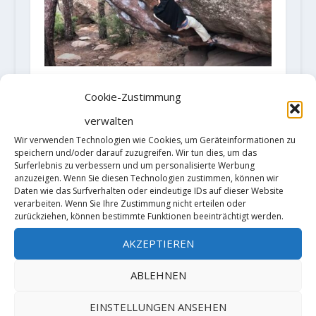
Video: Luis Gerhardt meldet die
Cookie-Zustimmung
vierte Begehung von "Juneru"
(Fb8c/V15)
verwalten
20. April 2022
Wir verwenden Technologien wie Cookies, um Geräteinformationen zu
speichern und/oder darauf zuzugreifen. Wir tun dies, um das
Surferlebnis zu verbessern und um personalisierte Werbung
anzuzeigen. Wenn Sie diesen Technologien zustimmen, können wir
Daten wie das Surfverhalten oder eindeutige IDs auf dieser Website
verarbeiten. Wenn Sie Ihre Zustimmung nicht erteilen oder
zurückziehen, können bestimmte Funktionen beeinträchtigt werden.
AKZEPTIEREN
ABLEHNEN
Video: Alizee Dufraisse wiederholt
EINSTELLUNGEN ANSEHEN
"Wheel of retardation" 8B in den