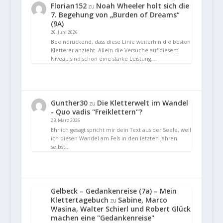
Florian152
Noah Wheeler holt sich die
zu
7. Begehung von „Burden of Dreams“
(9A)
26. Juni 2026
Beeindruckend, dass diese Linie weiterhin die besten
Kletterer anzieht. Allein die Versuche auf diesem
Niveau sind schon eine starke Leistung.…
Gunther30
Die Kletterwelt im Wandel
zu
- Quo vadis "Freiklettern"?
23. März 2026
Ehrlich gesagt spricht mir dein Text aus der Seele, weil
ich diesen Wandel am Fels in den letzten Jahren
selbst…
Gelbeck – Gedankenreise (7a) – Mein
Klettertagebuch
Sabine, Marco
zu
Wasina, Walter Schierl und Robert Glück
machen eine "Gedankenreise"