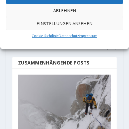
Aidan Roberts
Alexander Megos
ABLEHNEN
meldet "Isles of
mit neuer
Wonder sit" (8C+)
Toproute in
EINSTELLUNGEN ANSEHEN
Céüse -
Cookie-Richtlinie
Datenschutz
Impressum
"Ratstaman
Vibrations" (9b)
ZUSAMMENHÄNGENDE POSTS