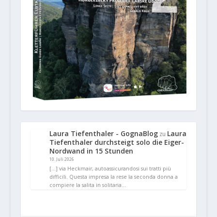
Laura Tiefenthaler - GognaBlog
Laura
zu
Tiefenthaler durchsteigt solo die Eiger-
Nordwand in 15 Stunden
10. Juli 2026
[…] via Heckmair, autoassicurandosi sui tratti più
difficili. Questa impresa la rese la seconda donna a
compiere la salita in solitaria…