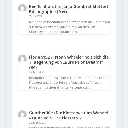
BenReinhardt
Janja Garnbret klettert
zu
Bibliographie (9b+)
7. Juli 2026
Ich finde es beeindruckend, wenn sich die Leistungen
aus dem Wettkampf auch direkt an den Fels
übertragen. Draußen braucht man…
Florian152
Noah Wheeler holt sich die
zu
7. Begehung von „Burden of Dreams“
(9A)
26. Juni 2026
Beeindruckend, dass diese Linie weiterhin die besten
Kletterer anzieht. Allein die Versuche auf diesem
Niveau sind schon eine starke Leistung.…
Gunther30
Die Kletterwelt im Wandel
zu
- Quo vadis "Freiklettern"?
23. März 2026