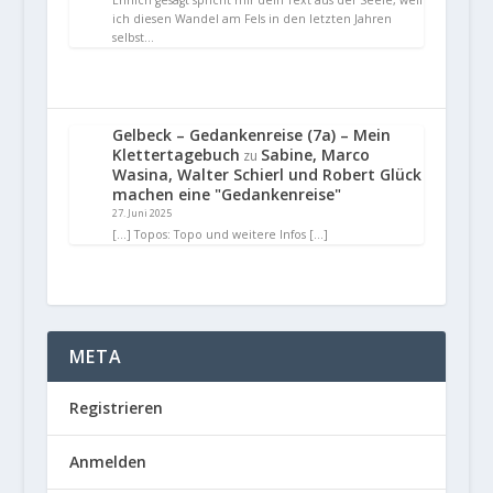
Ehrlich gesagt spricht mir dein Text aus der Seele, weil
ich diesen Wandel am Fels in den letzten Jahren
selbst…
Gelbeck – Gedankenreise (7a) – Mein
Klettertagebuch
Sabine, Marco
zu
Wasina, Walter Schierl und Robert Glück
machen eine "Gedankenreise"
27. Juni 2025
[…] Topos: Topo und weitere Infos […]
META
Registrieren
Anmelden