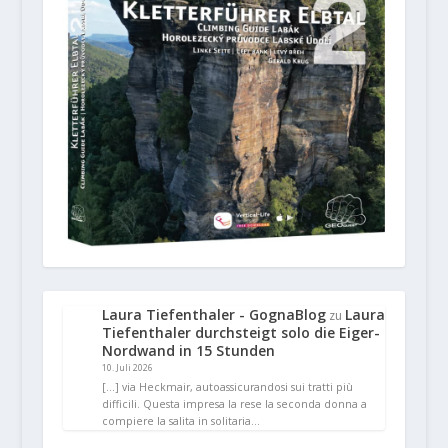
Laura Tiefenthaler - GognaBlog
Laura
zu
Tiefenthaler durchsteigt solo die Eiger-
Nordwand in 15 Stunden
10. Juli 2026
[…] via Heckmair, autoassicurandosi sui tratti più
difficili. Questa impresa la rese la seconda donna a
compiere la salita in solitaria…