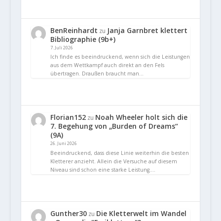
BenReinhardt
Janja Garnbret klettert
zu
Bibliographie (9b+)
7. Juli 2026
Ich finde es beeindruckend, wenn sich die Leistungen
aus dem Wettkampf auch direkt an den Fels
übertragen. Draußen braucht man…
Florian152
Noah Wheeler holt sich die
zu
7. Begehung von „Burden of Dreams“
(9A)
26. Juni 2026
Beeindruckend, dass diese Linie weiterhin die besten
Kletterer anzieht. Allein die Versuche auf diesem
Niveau sind schon eine starke Leistung.…
Gunther30
Die Kletterwelt im Wandel
zu