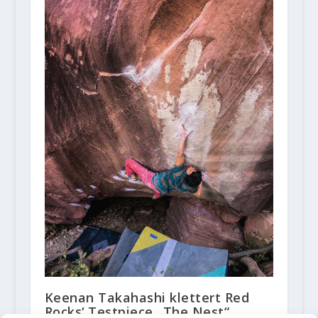
Keenan Takahashi klettert Red
Rocks‘ Testpiece „The Nest“