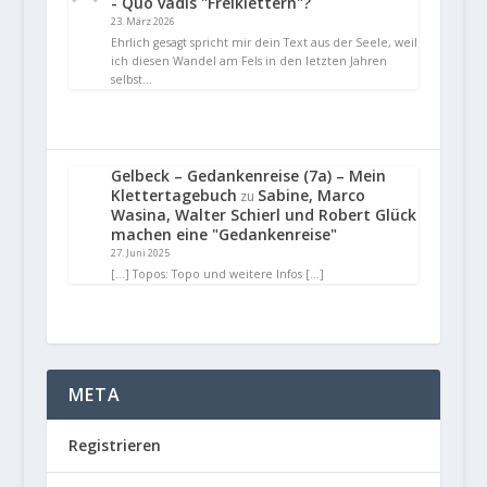
- Quo vadis "Freiklettern"?
23. März 2026
Ehrlich gesagt spricht mir dein Text aus der Seele, weil
ich diesen Wandel am Fels in den letzten Jahren
selbst…
Gelbeck – Gedankenreise (7a) – Mein
Klettertagebuch
Sabine, Marco
zu
Wasina, Walter Schierl und Robert Glück
machen eine "Gedankenreise"
27. Juni 2025
[…] Topos: Topo und weitere Infos […]
META
Registrieren