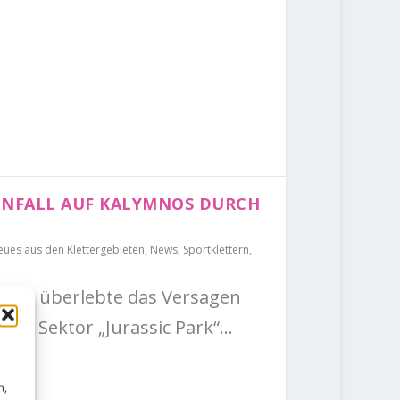
UNFALL AUF KALYMNOS DURCH
ues aus den Klettergebieten
,
News
,
Sportklettern
,
terer überlebte das Versagen
im Sektor „Jurassic Park“...
n,