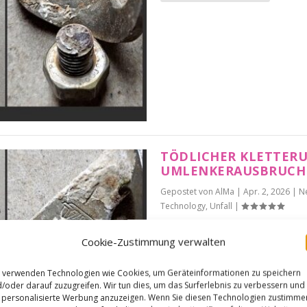
TÖDLICHER KLETTER
UMLENKERAUSBRUCH
Gepostet von
AlMa
|
Apr. 2, 2026
|
Ne
Technology
,
Unfall
|
Ein tschechischer Klet
Cookie-Zustimmung verwalten
einer Umlenksicherung 
 verwenden Technologien wie Cookies, um Geräteinformationen zu speichern
/oder darauf zuzugreifen. Wir tun dies, um das Surferlebnis zu verbessern und
WEITERLESEN
personalisierte Werbung anzuzeigen. Wenn Sie diesen Technologien zustimme