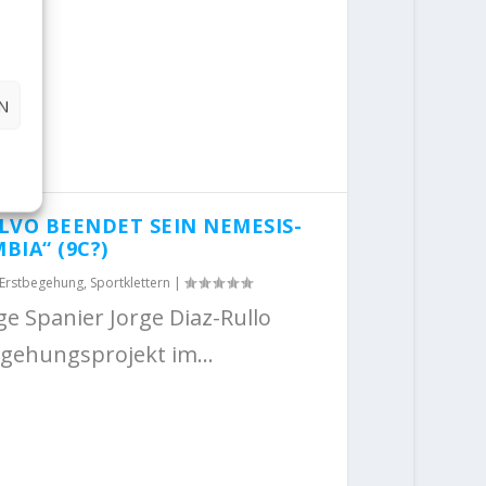
N
LVO BEENDET SEIN NEMESIS-
BIA“ (9C?)
Erstbegehung
,
Sportklettern
|
ge Spanier Jorge Diaz-Rullo
egehungsprojekt im...