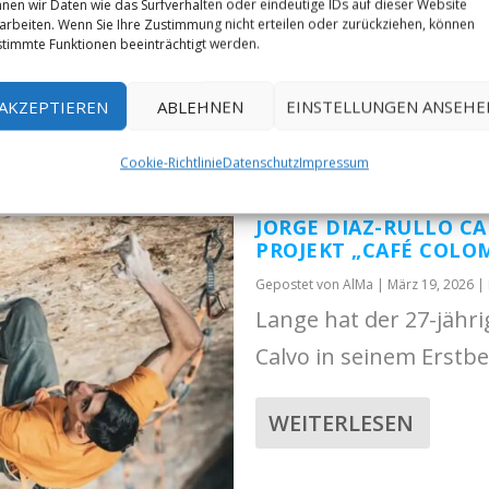
nen wir Daten wie das Surfverhalten oder eindeutige IDs auf dieser Website
arbeiten. Wenn Sie Ihre Zustimmung nicht erteilen oder zurückziehen, können
timmte Funktionen beeinträchtigt werden.
AKZEPTIEREN
ABLEHNEN
EINSTELLUNGEN ANSEHE
Cookie-Richtlinie
Datenschutz
Impressum
JORGE DIAZ-RULLO CA
PROJEKT „CAFÉ COLOM
Gepostet von
AlMa
|
März 19, 2026
|
Lange hat der 27-jähri
Calvo in seinem Erstb
WEITERLESEN