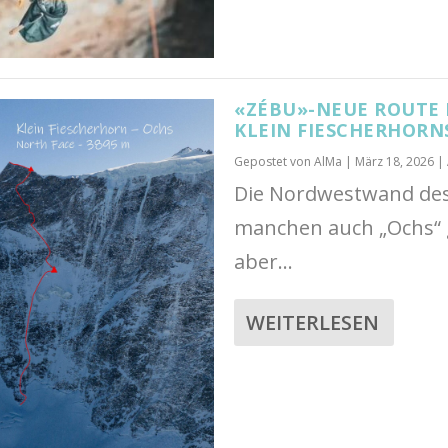
«ZÉBU»-NEUE ROUTE
KLEIN FIESCHERHORNS
Gepostet von
AlMa
|
März 18, 2026
|
Die Nordwestwand des
manchen auch „Ochs“ 
aber...
WEITERLESEN