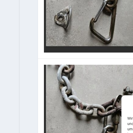
Wir
und
um 