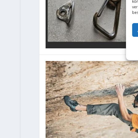
kön
ver
bes