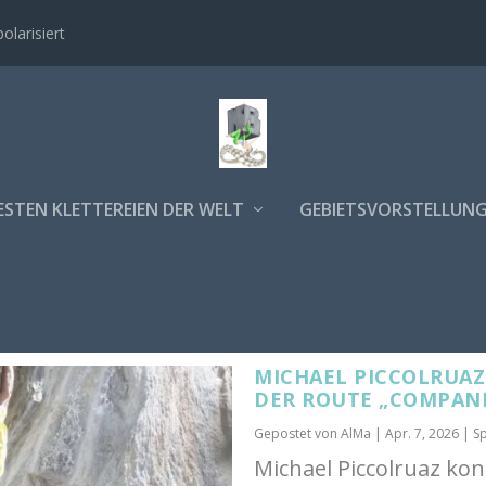
polarisiert
ESTEN KLETTEREIEN DER WELT
GEBIETSVORSTELLUN
MICHAEL PICCOLRUAZ 
DER ROUTE „COMPANI
Gepostet von
AlMa
|
Apr. 7, 2026
|
Sp
Michael Piccolruaz konn