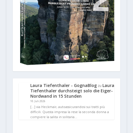
Laura Tiefenthaler - GognaBlog
Laura
zu
Tiefenthaler durchsteigt solo die Eiger-
Nordwand in 15 Stunden
10. Juli 2026
[…] via Heckmair, autoassicurandosi sui tratti più
difficili. Questa impresa la rese la seconda donna a
compiere la salita in solitaria…