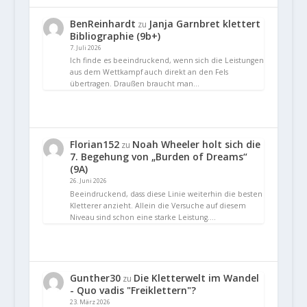
BenReinhardt
Janja Garnbret klettert
zu
Bibliographie (9b+)
7. Juli 2026
Ich finde es beeindruckend, wenn sich die Leistungen
aus dem Wettkampf auch direkt an den Fels
übertragen. Draußen braucht man…
Florian152
Noah Wheeler holt sich die
zu
7. Begehung von „Burden of Dreams“
(9A)
26. Juni 2026
Beeindruckend, dass diese Linie weiterhin die besten
Kletterer anzieht. Allein die Versuche auf diesem
Niveau sind schon eine starke Leistung.…
Gunther30
Die Kletterwelt im Wandel
zu
- Quo vadis "Freiklettern"?
23. März 2026