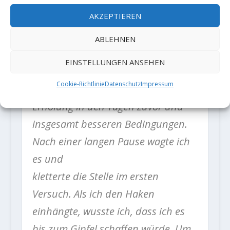
erforderlich war, und ich wusste,
AKZEPTIEREN
dass diese nach allem, was zuvor
gekommen war, nicht mehr ganz da
ABLEHNEN
sein würde. Aber ich wusste auch,
EINSTELLUNGEN ANSEHEN
dass ich besser
Cookie-Richtlinie
Datenschutz
Impressum
vorbereitet war: dank Schlaf und
Erholung in den Tagen zuvor und
insgesamt besseren Bedingungen.
Nach einer langen Pause wagte ich
es und
kletterte die Stelle im ersten
Versuch. Als ich den Haken
einhängte, wusste ich, dass ich es
bis zum Gipfel schaffen würde. Um