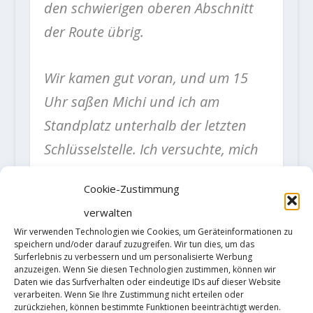
den schwierigen oberen Abschnitt
der Route übrig.
Wir kamen gut voran, und um 15
Uhr saßen Michi und ich am
Standplatz unterhalb der letzten
Schlüsselstelle. Ich versuchte, mich
zu entspannen
Cookie-Zustimmung
und ein wenig zu erholen. Dies war
verwalten
die Seillänge, an der ich beim
Wir verwenden Technologien wie Cookies, um Geräteinformationen zu
letzten Mal gescheitert war. Ich
speichern und/oder darauf zuzugreifen. Wir tun dies, um das
Surferlebnis zu verbessern und um personalisierte Werbung
wusste genau, wie viel
anzuzeigen. Wenn Sie diesen Technologien zustimmen, können wir
Daten wie das Surfverhalten oder eindeutige IDs auf dieser Website
Körperspannung
verarbeiten. Wenn Sie Ihre Zustimmung nicht erteilen oder
zurückziehen, können bestimmte Funktionen beeinträchtigt werden.