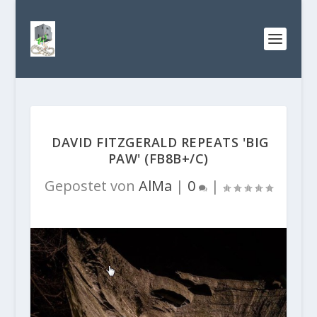
DAVID FITZGERALD REPEATS 'BIG
PAW' (FB8B+/C)
Gepostet von
AlMa
|
0
|