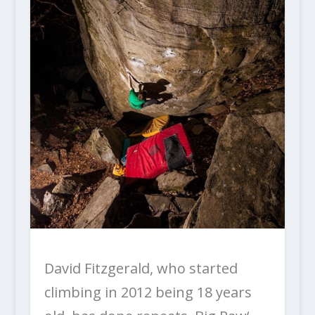
David Fitzgerald, who started
climbing in 2012 being 18 years