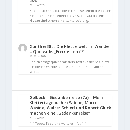
(9A)
26. Juni 2026
Beeindruckend, dass diese Linie weiterhin die besten
Kletterer anzieht. Allein die Versuche auf diesem
Niveau sind schon eine starke Leistung.…
Gunther30
Die Kletterwelt im Wandel
zu
– Quo vadis „Freiklettern“?
23. März 2026
Ehrlich gesagt spricht mir dein Text aus der Seele, weil
ich diesen Wandel am Fels in den letzten Jahren
selbst…
Gelbeck – Gedankenreise (7a) – Mein
Klettertagebuch
Sabine, Marco
zu
Wasina, Walter Schierl und Robert Glück
machen eine „Gedankenreise“
27. Juni 2025
[…] Topos: Topo und weitere Infos […]