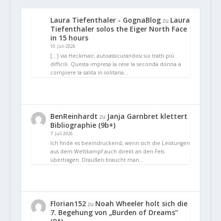
Laura Tiefenthaler - GognaBlog
Laura
zu
Tiefenthaler solos the Eiger North Face
in 15 hours
10. Juli 2026
[…] via Heckmair, autoassicurandosi sui tratti più
difficili. Questa impresa la rese la seconda donna a
compiere la salita in solitaria…
BenReinhardt
Janja Garnbret klettert
zu
Bibliographie (9b+)
7. Juli 2026
Ich finde es beeindruckend, wenn sich die Leistungen
aus dem Wettkampf auch direkt an den Fels
übertragen. Draußen braucht man…
Florian152
Noah Wheeler holt sich die
zu
7. Begehung von „Burden of Dreams“