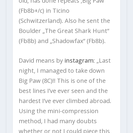
old, has done repeats ‚Big Paw‘
(Fb8b+/c) in Ticino
(Schwitzerland). Also he sent the
Boulder „The Great Shark Hunt“
(Fb8b) and „Shadowfax“ (Fb8b).
David means by
instagram
: „Last
night, I managed to take down
Big Paw (8C)!! This is one of the
best lines I’ve ever seen and the
hardest I’ve ever climbed abroad.
Using the mini-compression
method, I had many doubts
whether or not I could piece this