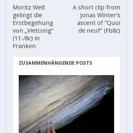
Moritz Welt
A short clip from
gelingt die
Jonas Winter's
Erstbegehung
ascent of "Quoi
von „Vietcong“
de neuf" (Fb8c)
(11-/8c) in
Franken
ZUSAMMENHÄNGENDE POSTS