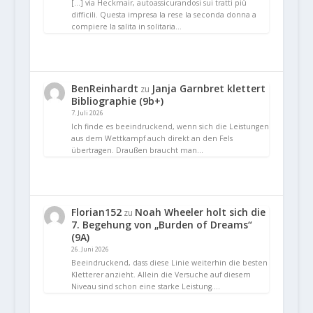
[…] via Heckmair, autoassicurandosi sui tratti più
difficili. Questa impresa la rese la seconda donna a
compiere la salita in solitaria…
BenReinhardt
Janja Garnbret klettert
zu
Bibliographie (9b+)
7. Juli 2026
Ich finde es beeindruckend, wenn sich die Leistungen
aus dem Wettkampf auch direkt an den Fels
übertragen. Draußen braucht man…
Florian152
Noah Wheeler holt sich die
zu
7. Begehung von „Burden of Dreams“
(9A)
26. Juni 2026
Beeindruckend, dass diese Linie weiterhin die besten
Kletterer anzieht. Allein die Versuche auf diesem
Niveau sind schon eine starke Leistung.…