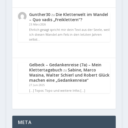
Gunther30
Die Kletterwelt im Wandel
zu
– Quo vadis „Freiklettern“?
23. März 2026
Ehrlich gesagt spricht mir dein Text aus der Seele, weil
ich diesen Wandel am Fels in den letzten Jahren
selbst…
Gelbeck – Gedankenreise (7a) – Mein
Klettertagebuch
Sabine, Marco
zu
Wasina, Walter Schierl und Robert Glück
machen eine „Gedankenreise“
27. Juni 2025
[…] Topos: Topo und weitere Infos […]
META