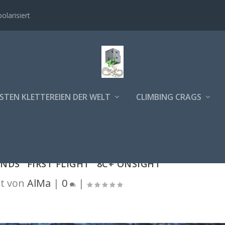
polarisiert
STEN KLETTEREIEN DER WELT
CLIMBING CRAGS
DS "FIRST FLIGHT" 8C+ ONSIGHT
t von
AlMa
|
0
|