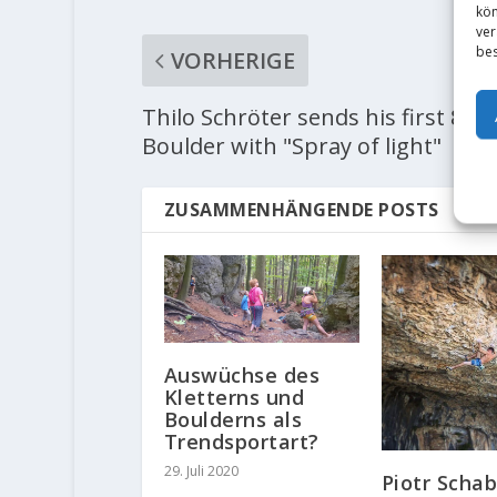
kön
ver
bes
VORHERIGE
Thilo Schröter sends his first 8c
Boulder with "Spray of light"
ZUSAMMENHÄNGENDE POSTS
Auswüchse des
Kletterns und
Boulderns als
Trendsportart?
29. Juli 2020
Piotr Scha