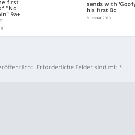
e first
sends with 'Goof
of "No
his first 8c
ain" 9a+
8. Januar 2019
r
18
röffentlicht.
Erforderliche Felder sind mit
*