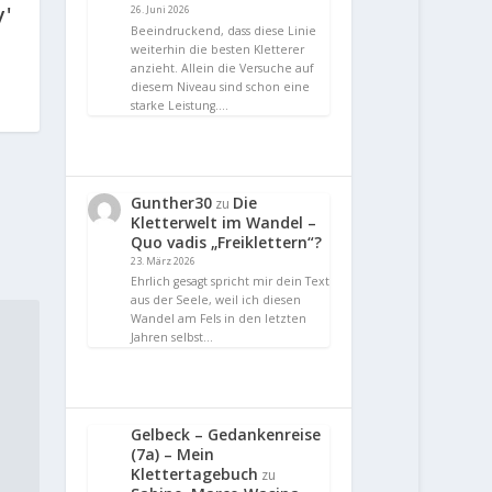
y'
26. Juni 2026
Beeindruckend, dass diese Linie
weiterhin die besten Kletterer
anzieht. Allein die Versuche auf
diesem Niveau sind schon eine
starke Leistung.…
Gunther30
Die
zu
Kletterwelt im Wandel –
Quo vadis „Freiklettern“?
23. März 2026
Ehrlich gesagt spricht mir dein Text
aus der Seele, weil ich diesen
Wandel am Fels in den letzten
Jahren selbst…
Gelbeck – Gedankenreise
(7a) – Mein
Klettertagebuch
zu