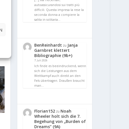
[…] via Heckmair,
autoassicurandosi sui tratti più
difficili. Questa impresa la rese la
E
seconda donna a compiere la
salita in solitaria…
c/+)
N
ein'
BenReinhardt
Janja
zu
Garnbret klettert
Bibliographie (9b+)
7. Juli 2026
Ich finde es beeindruckend, wenn
sich die Leistungen aus dem
Wettkampf auch direkt an den
Fels übertragen. Draußen braucht
man…
Florian152
Noah
zu
Wheeler holt sich die 7.
Begehung von „Burden of
Dreams“ (9A)