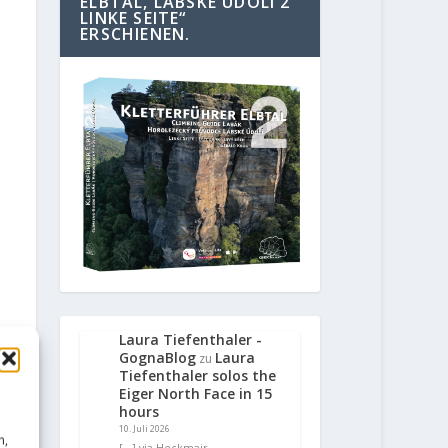
ELBTAL, LABSKE UDOLI 2
LINKE SEITE“
ERSCHIENEN.
Laura Tiefenthaler -
GognaBlog
Laura
zu
Tiefenthaler solos the
Eiger North Face in 15
hours
10. Juli 2026
n,