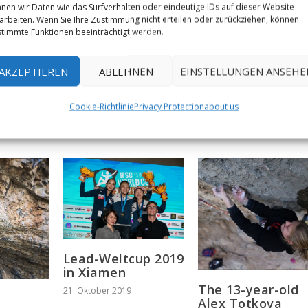
nen wir Daten wie das Surfverhalten oder eindeutige IDs auf dieser Website
arbeiten. Wenn Sie Ihre Zustimmung nicht erteilen oder zurückziehen, können
timmte Funktionen beeinträchtigt werden.
NÄCHST
Sarah Kampf sends 'Battle Cat' (8
AKZEPTIEREN
ABLEHNEN
EINSTELLUNGEN ANSEHE
at 'Hängenden St
Cookie-Richtlinie
Privacy Protection
about us
Lead-Weltcup 2019
in Xiamen
The 13-year-old
21. Oktober 2019
b
Alex Totkova