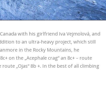
Canada with his girlfriend Iva Vejmolová, and
dition to an ultra-heavy project, which still
Canmore in the Rocky Mountains, he
 8c+ on the „Acephale crag“ an 8c+ – route
route „Ojas“ 8b +. In the best of all climbing