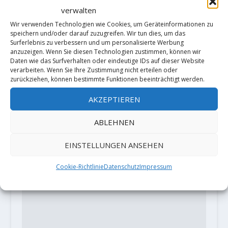
verwalten
Video: Barbara Zangerl climb her
first 9a with "Speed Intégrale"
Wir verwenden Technologien wie Cookies, um Geräteinformationen zu
speichern und/oder darauf zuzugreifen. Wir tun dies, um das
11. Juli 2018
Surferlebnis zu verbessern und um personalisierte Werbung
anzuzeigen. Wenn Sie diesen Technologien zustimmen, können wir
Daten wie das Surfverhalten oder eindeutige IDs auf dieser Website
verarbeiten. Wenn Sie Ihre Zustimmung nicht erteilen oder
zurückziehen, können bestimmte Funktionen beeinträchtigt werden.
HINTERLASSE EINE ANTWORT
AKZEPTIEREN
Deine E-Mail-Adresse wird nicht
veröffentlicht.
Erforderliche Felder
sind mit
*
markiert
ABLEHNEN
EINSTELLUNGEN ANSEHEN
Cookie-Richtlinie
Datenschutz
Impressum