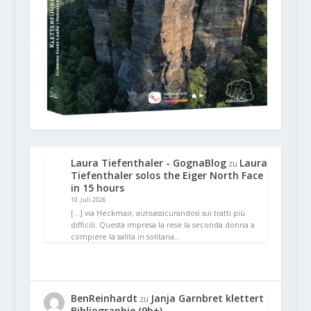
Laura Tiefenthaler - GognaBlog
Laura
zu
Tiefenthaler solos the Eiger North Face
in 15 hours
10. Juli 2026
[…] via Heckmair, autoassicurandosi sui tratti più
difficili. Questa impresa la rese la seconda donna a
compiere la salita in solitaria…
BenReinhardt
Janja Garnbret klettert
zu
Bibliographie (9b+)