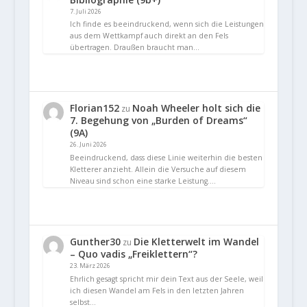
7. Juli 2026
Ich finde es beeindruckend, wenn sich die Leistungen
aus dem Wettkampf auch direkt an den Fels
übertragen. Draußen braucht man…
Florian152
Noah Wheeler holt sich die
zu
7. Begehung von „Burden of Dreams“
(9A)
26. Juni 2026
Beeindruckend, dass diese Linie weiterhin die besten
Kletterer anzieht. Allein die Versuche auf diesem
Niveau sind schon eine starke Leistung.…
Gunther30
Die Kletterwelt im Wandel
zu
– Quo vadis „Freiklettern“?
23. März 2026
Ehrlich gesagt spricht mir dein Text aus der Seele, weil
ich diesen Wandel am Fels in den letzten Jahren
selbst…