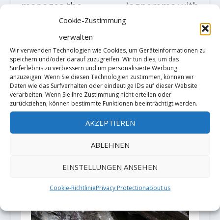
manages the
Iagnemma with
first repetition
"Kriptos" 8C
Cookie-Zustimmung
of "El Bon
verwalten
Combat" (9b/b+)?
Wir verwenden Technologien wie Cookies, um Geräteinformationen zu
in Cova de l'ocell
speichern und/oder darauf zuzugreifen. Wir tun dies, um das
Surferlebnis zu verbessern und um personalisierte Werbung
anzuzeigen. Wenn Sie diesen Technologien zustimmen, können wir
ZUSAMMENHÄNGENDE POSTS
Daten wie das Surfverhalten oder eindeutige IDs auf dieser Website
verarbeiten. Wenn Sie Ihre Zustimmung nicht erteilen oder
zurückziehen, können bestimmte Funktionen beeinträchtigt werden.
AKZEPTIEREN
ABLEHNEN
EINSTELLUNGEN ANSEHEN
Cookie-Richtlinie
Privacy Protection
about us