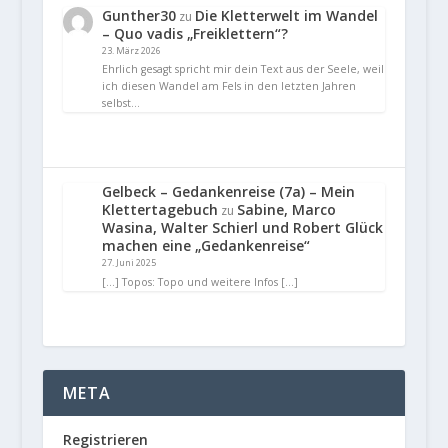
Gunther30
Die Kletterwelt im Wandel
zu
– Quo vadis „Freiklettern“?
23. März 2026
Ehrlich gesagt spricht mir dein Text aus der Seele, weil
ich diesen Wandel am Fels in den letzten Jahren
selbst…
Gelbeck – Gedankenreise (7a) – Mein
Klettertagebuch
Sabine, Marco
zu
Wasina, Walter Schierl und Robert Glück
machen eine „Gedankenreise“
27. Juni 2025
[…] Topos: Topo und weitere Infos […]
META
Registrieren