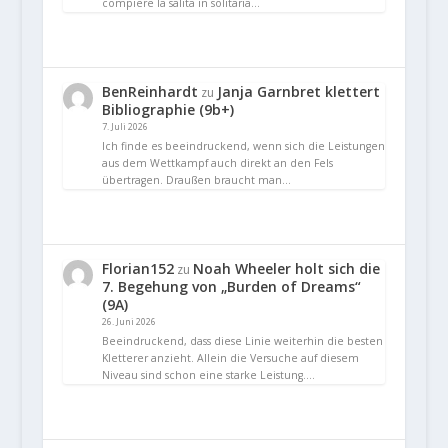
compiere la salita in solitaria…
BenReinhardt
Janja Garnbret klettert
zu
Bibliographie (9b+)
7. Juli 2026
Ich finde es beeindruckend, wenn sich die Leistungen
aus dem Wettkampf auch direkt an den Fels
übertragen. Draußen braucht man…
Florian152
Noah Wheeler holt sich die
zu
7. Begehung von „Burden of Dreams“
(9A)
26. Juni 2026
Beeindruckend, dass diese Linie weiterhin die besten
Kletterer anzieht. Allein die Versuche auf diesem
Niveau sind schon eine starke Leistung.…