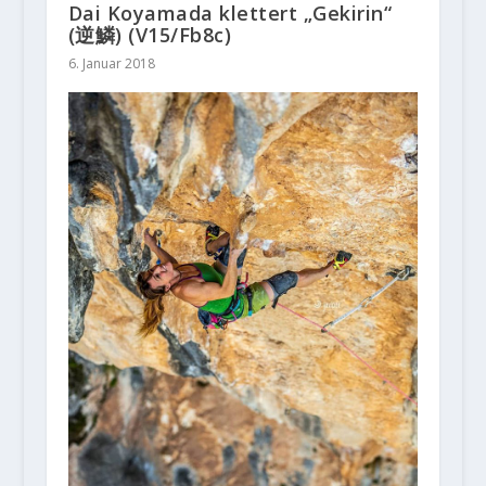
Dai Koyamada klettert „Gekirin“
(逆鱗) (V15/Fb8c)
6. Januar 2018