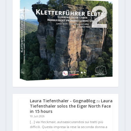
Laura Tiefenthaler - GognaBlog
Laura
zu
Tiefenthaler solos the Eiger North Face
in 15 hours
10. Juli 2026
[…] via Heckmair, autoassicurandosi sui tratti più
difficili. Questa impresa la rese la seconda donna a