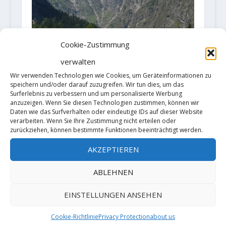
Cookie-Zustimmung
verwalten
The longest routes in europe
Wir verwenden Technologien wie Cookies, um Geräteinformationen zu
18. September 2019
speichern und/oder darauf zuzugreifen. Wir tun dies, um das
Surferlebnis zu verbessern und um personalisierte Werbung
anzuzeigen. Wenn Sie diesen Technologien zustimmen, können wir
Daten wie das Surfverhalten oder eindeutige IDs auf dieser Website
verarbeiten. Wenn Sie Ihre Zustimmung nicht erteilen oder
zurückziehen, können bestimmte Funktionen beeinträchtigt werden.
AKZEPTIEREN
ABLEHNEN
FA "Love will tear us apart" 8C and
EINSTELLUNGEN ANSEHEN
Sleepwalker 8C+ by Pablo
Hammack
Cookie-Richtlinie
Privacy Protection
about us