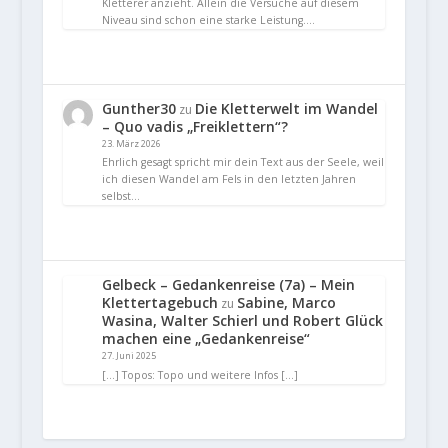
Kletterer anzieht. Allein die Versuche auf diesem
Niveau sind schon eine starke Leistung.…
Gunther30
Die Kletterwelt im Wandel
zu
– Quo vadis „Freiklettern“?
23. März 2026
Ehrlich gesagt spricht mir dein Text aus der Seele, weil
ich diesen Wandel am Fels in den letzten Jahren
selbst…
Gelbeck – Gedankenreise (7a) – Mein
Klettertagebuch
Sabine, Marco
zu
Wasina, Walter Schierl und Robert Glück
machen eine „Gedankenreise“
27. Juni 2025
[…] Topos: Topo und weitere Infos […]