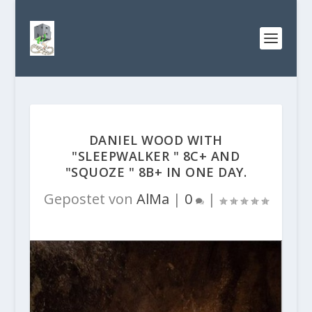
DANIEL WOOD WITH
"SLEEPWALKER " 8C+ AND
"SQUOZE " 8B+ IN ONE DAY.
Gepostet von
AlMa
|
0
|