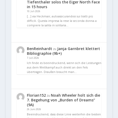
Tiefenthaler solos the Eiger North Face
in 15 hours
10. Juli 2026
[…] via Heckmair, autoassicurandosi sui tratti più
difficili. Questa impresa la rese la seconda donna a
compiere la salita in solitaria…
BenReinhardt
Janja Garnbret klettert
zu
Bibliographie (9b+)
7. Juli 2026
Ich finde es beeindruckend, wenn sich die Leistungen
aus dem Wettkampf auch direkt an den Fels
übertragen. Draußen braucht man…
Florian152
Noah Wheeler holt sich die
zu
7. Begehung von „Burden of Dreams“
(9A)
26. Juni 2026
Beeindruckend, dass diese Linie weiterhin die besten