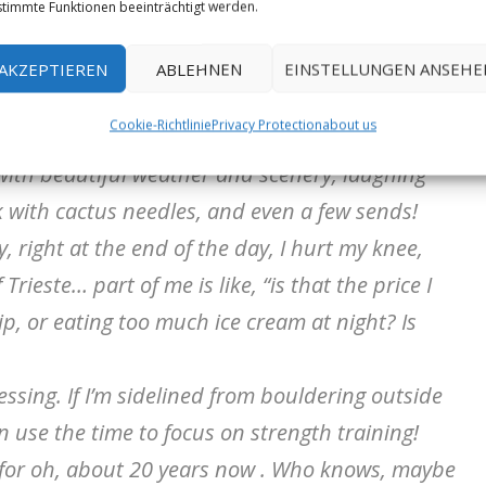
timmte Funktionen beeinträchtigt werden.
vegas is over, and we are back in Cali, back on
AKZEPTIEREN
ABLEHNEN
EINSTELLUNGEN ANSEHE
t’s clients and notes. For me it’s emails, and daddy
Cookie-Richtlinie
Privacy Protection
about us
ed with beautiful weather and scenery, laughing
k with cactus needles, and even a few sends!
, right at the end of the day, I hurt my knee,
rieste… part of me is like, “is that the price I
ip, or eating too much ice cream at night? Is
lessing. If I’m sidelined from bouldering outside
an use the time to focus on strength training!
 for oh, about 20 years now . Who knows, maybe