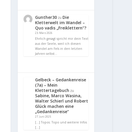
Gunther30
Die
zu
Kletterwelt im Wandel –
Quo vadis „Freiklettern“?
23. März 2026
Ehrlich gesagt spricht mir dein Text
aus der Seele, weil ich diesen
Wandel am Fels in den letzten
Jahren selbst…
Gelbeck – Gedankenreise
(7a) – Mein
Klettertagebuch
zu
Sabine, Marco Wasina,
Walter Schierl und Robert
Glück machen eine
„Gedankenreise“
27. Juni 2025
[…] Topos: Topo und weitere Infos
[…]