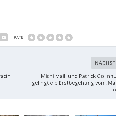
RATE:
NÄCHST
racín
Michi Maili und Patrick Gollnh
gelingt die Erstbegehung von „Mat
(