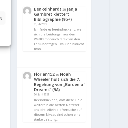
BenReinhardt
Janja
zu
Garnbret klettert
N
Bibliographie (9b+)
7. Juli 2026
Ich finde es beeindruckend, wenn
sich die Leistungen aus dem
Wettkampf auch direkt an den
Fels übertragen. Draußen braucht
man…
Florian152
Noah
zu
Wheeler holt sich die 7.
Begehung von „Burden of
Dreams“ (9A)
26. Juni 2026
Beeindruckend, dass diese Linie
weiterhin die besten Kletterer
anzieht. Allein die Versuche auf
diesem Niveau sind schon eine
starke Leistung.…