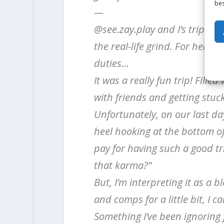
bes
—
@see.zay.play and I’s trip to 
the real-life grind. For her, i
duties…
It was a really fun trip! Fill
with friends and getting stuc
Unfortunately, on our last day
heel hooking at the bottom of T
pay for having such a good tr
that karma?”
But, I’m interpreting it as a b
and comps for a little bit, I c
Something I’ve been ignoring