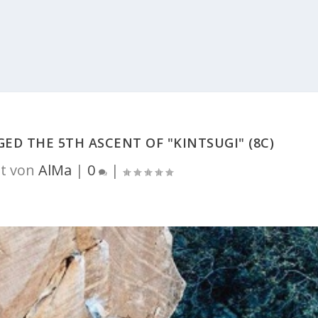
D THE 5TH ASCENT OF "KINTSUGI" (8C)
t von
AlMa
|
0
|