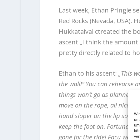
Last week, Ethan Pringle sen
Red Rocks (Nevada, USA). He
Hukkataival ctreated the bo
ascent „I think the amount 
pretty directly related to how
Ethan to his ascent:
„This wa
the wall!” You can rehearse an
things won’t go as planned. My
move on the rope, all nice and
Wir
hand sloper on the lip so har
und
keep the foot on. Fortunately,
um 
kön
gone for the ride! Facu woul
ver