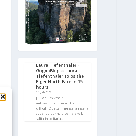
Laura Tiefenthaler -
GognaBlog
Laura
zu
Tiefenthaler solos the
Eiger North Face in 15
hours
10. Juli 2026
[…] via Heckmair,
autoassicurandosi sui tratti più
difficili. Questa impresa la rese la
seconda donna a compiere la
salita in solitaria…
n,