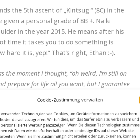
ds the 5th ascent of „Kintsugi“ (8C) in the
 given a personal grade of 8B +. Nalle
ulder in the year 2015. He means after his
of time it takes you to do something is
 hard it is, yep!“ That’s right, Ethan :-).
s the moment I thought, “oh weird, I’m still on
d prepare for life all you want, but I guarantee
 left foot never cut like this when I did this
Cookie-Zustimmung verwalten
 relaxed. But on the go, I went for the right
 verwenden Technologien wie Cookies, um Geräteinformationen zu speichern
d, my body lurched too far out from the wall to
/oder darauf zuzugreifen. Wir tun dies, um das Surferlebnis zu verbessern und
 my toe-hook stayed. If it hadn’t, I might have
personalisierte Werbung anzuzeigen. Wenn Sie diesen Technologien zustimme
nen wir Daten wie das Surfverhalten oder eindeutige IDs auf dieser Website
d have caught me though.
arbeiten. Wenn Sie Ihre Zustimmung nicht erteilen oder zurückziehen, können