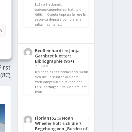
[…] via Heckmair,
autoassicurandosi sui tratti più
difficili. Questa impresa la rese la
seconda donna a compiere la
salita in solitaria…
N
BenReinhardt
Janja
zu
E
Garnbret klettert
Bibliographie (9b+)
irst
7. Juli 2026
Ich finde es beeindruckend, wenn
(8C)
sich die Leistungen aus dem
Wettkampf auch direkt an den
Fels übertragen. Draußen braucht
man…
Florian152
Noah
zu
Wheeler holt sich die 7.
Begehung von „Burden of