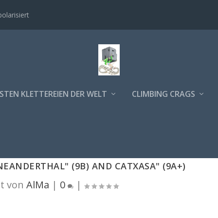
polarisiert
STEN KLETTEREIEN DER WELT
CLIMBING CRAGS
EANDERTHAL" (9B) AND CATXASA" (9A+)
t von
AlMa
|
0
|