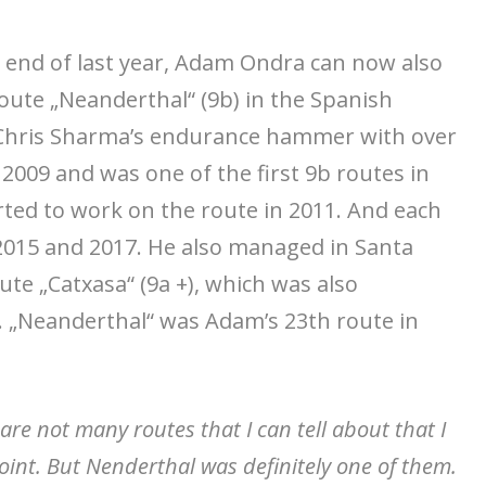
e end of last year, Adam Ondra can now also
oute „Neanderthal“ (9b) in the Spanish
. Chris Sharma’s endurance hammer with over
 2009 and was one of the first 9b routes in
ted to work on the route in 2011. And each
 2015 and 2017. He also managed in Santa
ute „Catxasa“ (9a +), which was also
 „Neanderthal“ was Adam’s 23th route in
are not many routes that I can tell about that I
point. But Nenderthal was definitely one of them.