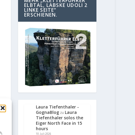
MEHR „KLETTERFÜHRER
ELBTAL, LABSKE UDOLI 2
LINKE SEITE“
ERSCHIENEN.
Laura Tiefenthaler -
GognaBlog
Laura
zu
Tiefenthaler solos the
Eiger North Face in 15
hours
n,
10. Juli 2026