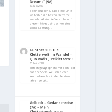
Dreams“ (9A)
26. Juni 2026
Beeindruckend, dass diese Linie
weiterhin die besten Kletterer
anzieht. Allein die Versuche auf
diesem Niveau sind schon eine
starke Leistung.…
Gunther30
Die
zu
Kletterwelt im Wandel –
Quo vadis „Freiklettern“?
23. März 2026
Ehrlich gesagt spricht mir dein Text
aus der Seele, weil ich diesen
Wandel am Fels in den letzten
Jahren selbst…
Gelbeck – Gedankenreise
(7a) – Mein
Klettertagebuch
zu