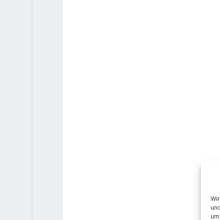
Wir
und
um 