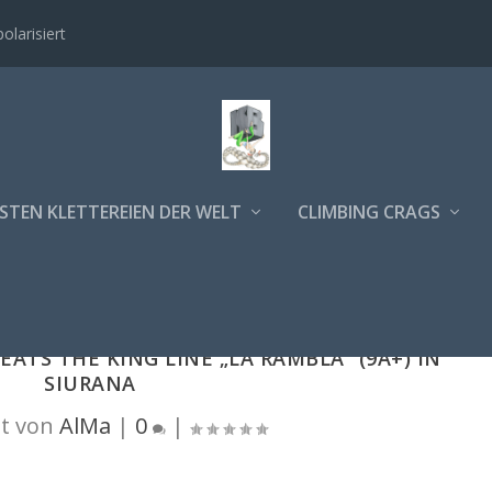
polarisiert
STEN KLETTEREIEN DER WELT
CLIMBING CRAGS
ATS THE KING LINE „LA RAMBLA“ (9A+) IN
SIURANA
t von
AlMa
|
0
|