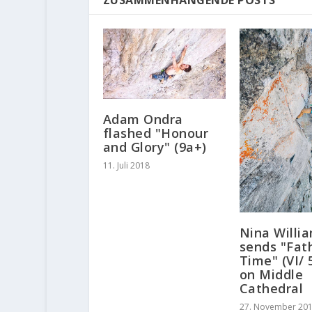
Adam Ondra
flashed "Honour
and Glory" (9a+)
11. Juli 2018
Nina Willi
sends "Fat
Time" (VI/ 
on Middle
Cathedral
27. November 20