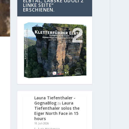
ELBTAL, LABSKE UDOLI 2
LINKE SEITE“
ERSCHIENEN.
Laura Tiefenthaler -
GognaBlog
Laura
zu
Tiefenthaler solos the
Eiger North Face in 15
hours
10. Juli 2026