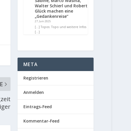
Sabine, Marco Wasina,
Walter Schierl und Robert
Glück machen eine
„Gedankenreise“
27. Juni 2025
[…] Topos: Topo und weitere Infos
[…]
META
Registrieren
E
Anmelden
zeit
iger
Eintrags-Feed
Kommentar-Feed