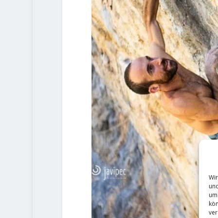
Wir
und
um 
kön
ver