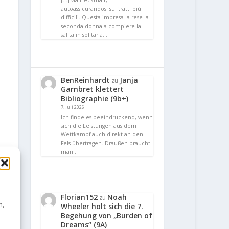
[…] via Heckmair,
autoassicurandosi sui tratti più
difficili. Questa impresa la rese la
seconda donna a compiere la
salita in solitaria…
BenReinhardt
Janja
zu
Garnbret klettert
Bibliographie (9b+)
7. Juli 2026
Ich finde es beeindruckend, wenn
sich die Leistungen aus dem
Wettkampf auch direkt an den
Fels übertragen. Draußen braucht
man…
Florian152
Noah
zu
n,
Wheeler holt sich die 7.
Begehung von „Burden of
Dreams“ (9A)