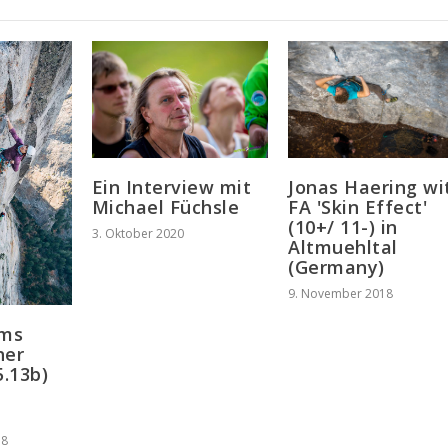
Ein Interview mit
Jonas Haering wi
Michael Füchsle
FA 'Skin Effect'
(10+/ 11-) in
3. Oktober 2020
Altmuehltal
(Germany)
9. November 2018
ams
her
5.13b)
18