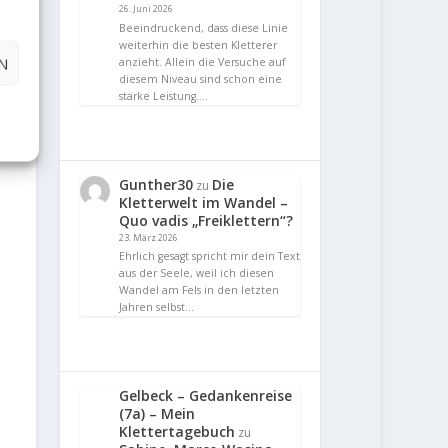
26. Juni 2026
Beeindruckend, dass diese Linie
weiterhin die besten Kletterer
N
anzieht. Allein die Versuche auf
diesem Niveau sind schon eine
starke Leistung.…
Gunther30
Die
zu
Kletterwelt im Wandel –
Quo vadis „Freiklettern“?
23. März 2026
Ehrlich gesagt spricht mir dein Text
aus der Seele, weil ich diesen
Wandel am Fels in den letzten
Jahren selbst…
Gelbeck – Gedankenreise
(7a) – Mein
Klettertagebuch
zu