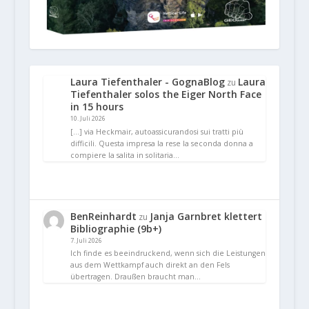
Laura Tiefenthaler - GognaBlog
Laura
zu
Tiefenthaler solos the Eiger North Face
in 15 hours
10. Juli 2026
[…] via Heckmair, autoassicurandosi sui tratti più
difficili. Questa impresa la rese la seconda donna a
compiere la salita in solitaria…
BenReinhardt
Janja Garnbret klettert
zu
Bibliographie (9b+)
7. Juli 2026
Ich finde es beeindruckend, wenn sich die Leistungen
aus dem Wettkampf auch direkt an den Fels
übertragen. Draußen braucht man…