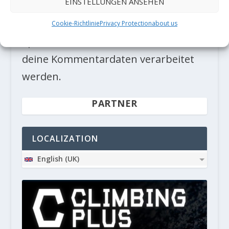
EINSTELLUNGEN ANSEHEN
Diese Website verwendet Akismet, um
Cookie-Richtlinie
Privacy Protection
about us
Spam zu reduzieren.
Erfahre, wie
deine Kommentardaten verarbeitet
werden.
PARTNER
LOCALIZATION
English (UK)