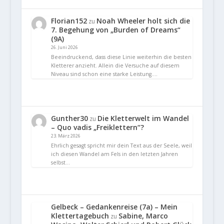
Florian152
Noah Wheeler holt sich die
zu
7. Begehung von „Burden of Dreams“
(9A)
26. Juni 2026
Beeindruckend, dass diese Linie weiterhin die besten
Kletterer anzieht. Allein die Versuche auf diesem
Niveau sind schon eine starke Leistung.…
Gunther30
Die Kletterwelt im Wandel
zu
– Quo vadis „Freiklettern“?
23. März 2026
Ehrlich gesagt spricht mir dein Text aus der Seele, weil
ich diesen Wandel am Fels in den letzten Jahren
selbst…
Gelbeck – Gedankenreise (7a) – Mein
Klettertagebuch
Sabine, Marco
zu