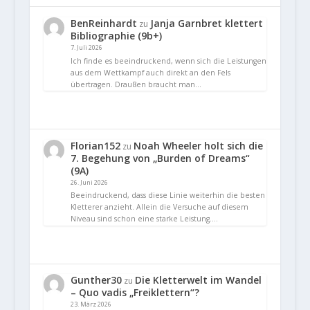
BenReinhardt
Janja Garnbret klettert
zu
Bibliographie (9b+)
7. Juli 2026
Ich finde es beeindruckend, wenn sich die Leistungen
aus dem Wettkampf auch direkt an den Fels
übertragen. Draußen braucht man…
Florian152
Noah Wheeler holt sich die
zu
7. Begehung von „Burden of Dreams“
(9A)
26. Juni 2026
Beeindruckend, dass diese Linie weiterhin die besten
Kletterer anzieht. Allein die Versuche auf diesem
Niveau sind schon eine starke Leistung.…
Gunther30
Die Kletterwelt im Wandel
zu
– Quo vadis „Freiklettern“?
23. März 2026