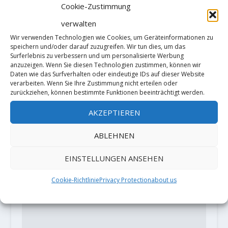
Cookie-Zustimmung
verwalten
Alex Puccio with "Heritage" 8B+ in
Wir verwenden Technologien wie Cookies, um Geräteinformationen zu
speichern und/oder darauf zuzugreifen. Wir tun dies, um das
Valle Bavona
Surferlebnis zu verbessern und um personalisierte Werbung
25. April 2019
anzuzeigen. Wenn Sie diesen Technologien zustimmen, können wir
Daten wie das Surfverhalten oder eindeutige IDs auf dieser Website
verarbeiten. Wenn Sie Ihre Zustimmung nicht erteilen oder
zurückziehen, können bestimmte Funktionen beeinträchtigt werden.
HINTERLASSE EINE ANTWORT
AKZEPTIEREN
Deine E-Mail-Adresse wird nicht
ABLEHNEN
veröffentlicht.
Erforderliche Felder
sind mit
*
markiert
EINSTELLUNGEN ANSEHEN
Cookie-Richtlinie
Privacy Protection
about us