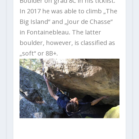
Boulder on grad 8C in his ticklist.
In 2017 he was able to climb „The
Big Island“ and „Jour de Chasse“
in Fontainebleau. The latter
boulder, however, is classified as
„soft“ or 8B+.