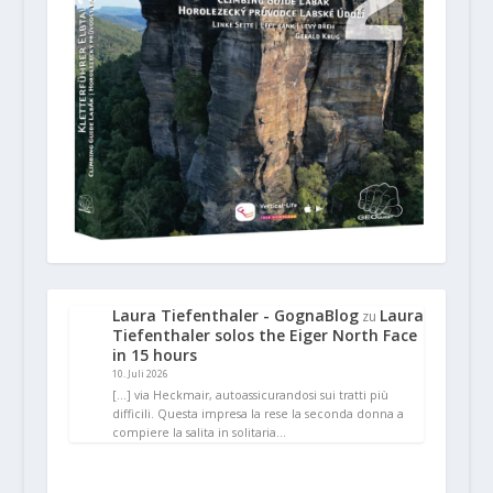
Laura Tiefenthaler - GognaBlog
Laura
zu
Tiefenthaler solos the Eiger North Face
in 15 hours
10. Juli 2026
[…] via Heckmair, autoassicurandosi sui tratti più
difficili. Questa impresa la rese la seconda donna a
compiere la salita in solitaria…