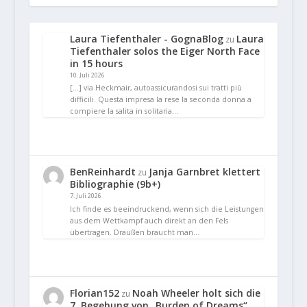
Laura Tiefenthaler - GognaBlog
Laura
zu
Tiefenthaler solos the Eiger North Face
in 15 hours
10. Juli 2026
[…] via Heckmair, autoassicurandosi sui tratti più
difficili. Questa impresa la rese la seconda donna a
compiere la salita in solitaria…
BenReinhardt
Janja Garnbret klettert
zu
Bibliographie (9b+)
7. Juli 2026
Ich finde es beeindruckend, wenn sich die Leistungen
aus dem Wettkampf auch direkt an den Fels
übertragen. Draußen braucht man…
Florian152
Noah Wheeler holt sich die
zu
7. Begehung von „Burden of Dreams“