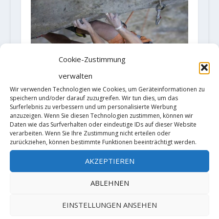
Cookie-Zustimmung
verwalten
Wir verwenden Technologien wie Cookies, um Geräteinformationen zu
speichern und/oder darauf zuzugreifen. Wir tun dies, um das
Surferlebnis zu verbessern und um personalisierte Werbung
anzuzeigen. Wenn Sie diesen Technologien zustimmen, können wir
Daten wie das Surfverhalten oder eindeutige IDs auf dieser Website
verarbeiten. Wenn Sie Ihre Zustimmung nicht erteilen oder
Moritz Welt klettert ‚So weit wie
zurückziehen, können bestimmte Funktionen beeinträchtigt werden.
noch nie‘ (8c/11-)
AKZEPTIEREN
6. Oktober 2020
ABLEHNEN
EINSTELLUNGEN ANSEHEN
HINTERLASSE EINE ANTWORT