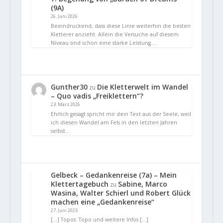
(9A)
26. Juni 2026
Beeindruckend, dass diese Linie weiterhin die besten
Kletterer anzieht. Allein die Versuche auf diesem
Niveau sind schon eine starke Leistung.…
Gunther30
Die Kletterwelt im Wandel
zu
– Quo vadis „Freiklettern“?
23. März 2026
Ehrlich gesagt spricht mir dein Text aus der Seele, weil
ich diesen Wandel am Fels in den letzten Jahren
selbst…
Gelbeck – Gedankenreise (7a) – Mein
Klettertagebuch
Sabine, Marco
zu
Wasina, Walter Schierl und Robert Glück
machen eine „Gedankenreise“
27. Juni 2025
[…] Topos: Topo und weitere Infos […]