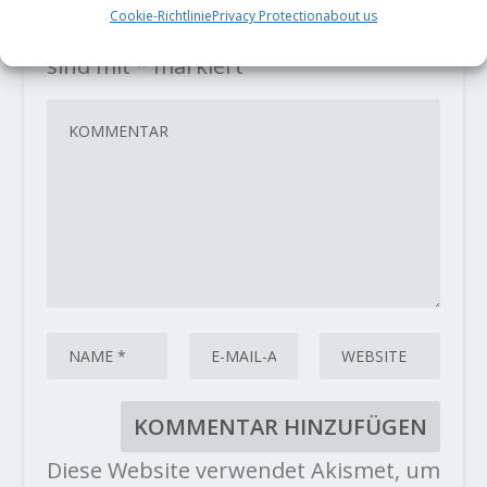
Cookie-Richtlinie
Privacy Protection
about us
Deine E-Mail-Adresse wird nicht
veröffentlicht.
Erforderliche Felder
sind mit
*
markiert
Diese Website verwendet Akismet, um