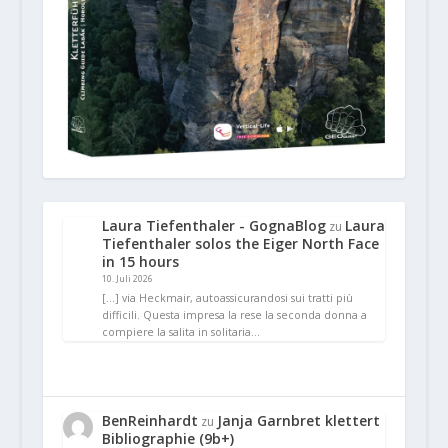
Laura Tiefenthaler - GognaBlog
Laura
zu
Tiefenthaler solos the Eiger North Face
in 15 hours
10. Juli 2026
[…] via Heckmair, autoassicurandosi sui tratti più
difficili. Questa impresa la rese la seconda donna a
compiere la salita in solitaria…
BenReinhardt
Janja Garnbret klettert
zu
Bibliographie (9b+)