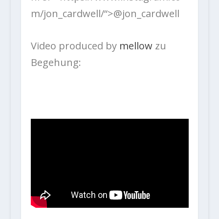
m/jon_cardwell/“>@jon_cardwell
Video produced by
mellow
zu
Begehung: