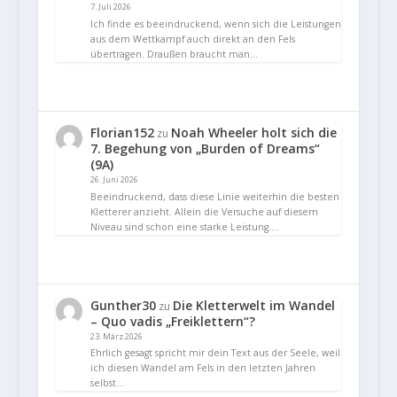
7. Juli 2026
Ich finde es beeindruckend, wenn sich die Leistungen
aus dem Wettkampf auch direkt an den Fels
übertragen. Draußen braucht man…
Florian152
Noah Wheeler holt sich die
zu
7. Begehung von „Burden of Dreams“
(9A)
26. Juni 2026
Beeindruckend, dass diese Linie weiterhin die besten
Kletterer anzieht. Allein die Versuche auf diesem
Niveau sind schon eine starke Leistung.…
Gunther30
Die Kletterwelt im Wandel
zu
– Quo vadis „Freiklettern“?
23. März 2026
Ehrlich gesagt spricht mir dein Text aus der Seele, weil
ich diesen Wandel am Fels in den letzten Jahren
selbst…