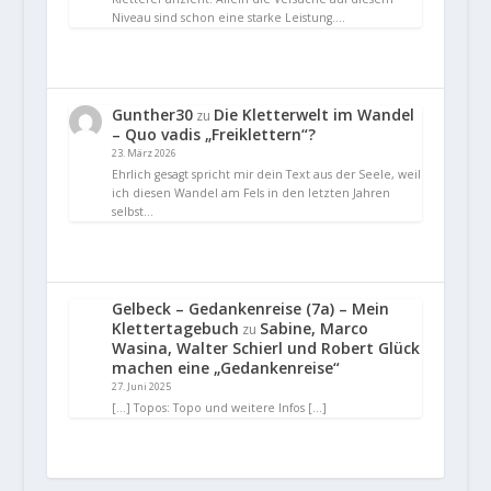
Niveau sind schon eine starke Leistung.…
Gunther30
Die Kletterwelt im Wandel
zu
– Quo vadis „Freiklettern“?
23. März 2026
Ehrlich gesagt spricht mir dein Text aus der Seele, weil
ich diesen Wandel am Fels in den letzten Jahren
selbst…
Gelbeck – Gedankenreise (7a) – Mein
Klettertagebuch
Sabine, Marco
zu
Wasina, Walter Schierl und Robert Glück
machen eine „Gedankenreise“
27. Juni 2025
[…] Topos: Topo und weitere Infos […]