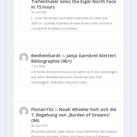
Tiefenthaler solos the Eiger North Face
in 15 hours
10. Juli 2026
[…] via Heckmair, autoassicurandosi sui tratti più
difficili. Questa impresa la rese la seconda donna a
compiere la salita in solitaria…
BenReinhardt
Janja Garnbret klettert
zu
Bibliographie (9b+)
7. Juli 2026
Ich finde es beeindruckend, wenn sich die Leistungen
aus dem Wettkampf auch direkt an den Fels
übertragen. Draußen braucht man…
Florian152
Noah Wheeler holt sich die
zu
7. Begehung von „Burden of Dreams“
(9A)
26. Juni 2026
Beeindruckend, dass diese Linie weiterhin die besten
Kletterer anzieht. Allein die Versuche auf diesem