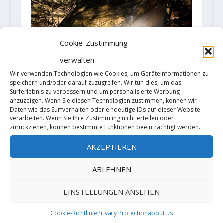
Cookie-Zustimmung
verwalten
Wir verwenden Technologien wie Cookies, um Geräteinformationen zu
speichern und/oder darauf zuzugreifen. Wir tun dies, um das
Surferlebnis zu verbessern und um personalisierte Werbung
anzuzeigen. Wenn Sie diesen Technologien zustimmen, können wir
Daten wie das Surfverhalten oder eindeutige IDs auf dieser Website
Tomoa Narasaki flashed 'Decided'
verarbeiten. Wenn Sie Ihre Zustimmung nicht erteilen oder
V14/8B+
zurückziehen, können bestimmte Funktionen beeinträchtigt werden.
2. Dezember 2019
AKZEPTIEREN
ABLEHNEN
HINTERLASSE EINE ANTWORT
EINSTELLUNGEN ANSEHEN
Deine E-Mail-Adresse wird nicht
veröffentlicht.
Erforderliche Felder
Cookie-Richtlinie
Privacy Protection
about us
sind mit
*
markiert