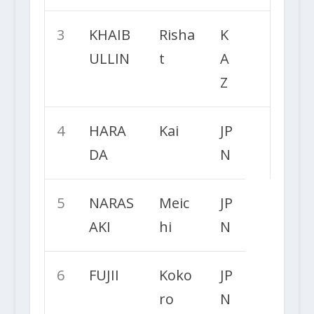
3
KHAIB
Risha
K
ULLIN
t
A
Z
4
HARA
Kai
JP
DA
N
5
NARAS
Meic
JP
AKI
hi
N
6
FUJII
Koko
JP
ro
N