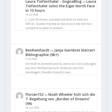
Laura Tiefenthaler - GognaBlog
Laura
zu
Tiefenthaler solos the Eiger North Face
in 15 hours
10. Juli 2026
[…] via Heckmair, autoassicurandosi sui tratti più
difficili. Questa impresa la rese la seconda donna a
compiere la salita in solitaria…
BenReinhardt
Janja Garnbret klettert
zu
Bibliographie (9b+)
7. Juli 2026
Ich finde es beeindruckend, wenn sich die Leistungen
aus dem Wettkampf auch direkt an den Fels
übertragen. Draußen braucht man…
Florian152
Noah Wheeler holt sich die
zu
7. Begehung von „Burden of Dreams“
(9A)
26. Juni 2026