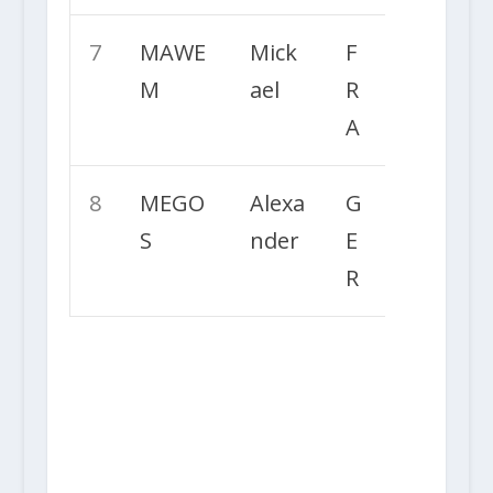
7
MAWE
Mick
F
M
ael
R
A
8
MEGO
Alexa
G
S
nder
E
R