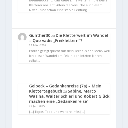
Beeindruckend, dass diese Linie weiterhin die besten
Kletterer anzieht. Allein die Versuche auf diesem
Niveau sind schon eine starke Leistung.…
Gunther30
Die Kletterwelt im Wandel
zu
– Quo vadis „Freiklettern“?
23. März 2026
Ehrlich gesagt spricht mir dein Text aus der Seele, weil
ich diesen Wandel am Fels in den letzten Jahren
selbst…
Gelbeck – Gedankenreise (7a) – Mein
Klettertagebuch
Sabine, Marco
zu
Wasina, Walter Schierl und Robert Glück
machen eine „Gedankenreise“
27. Juni 2025
[…] Topos: Topo und weitere Infos […]